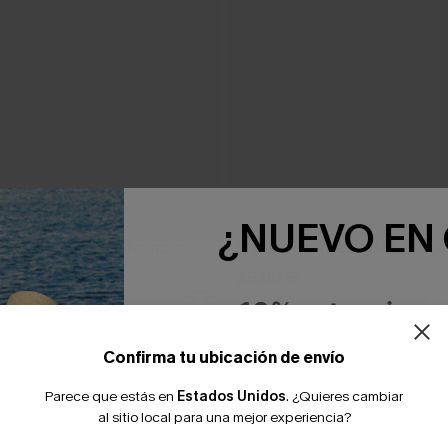
¿NUEVO EN
inturón y un solo hombro
Impresionante vestido larg
o de hojas
39,00 €
-10% extra sin c
Confirma tu ubicación de envío
Parece que estás en
Estados Unidos
.
¿Quieres cambiar
al sitio local para una mejor experiencia?