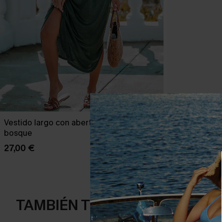
Vestido largo con abertura lateral verde
Vestido con c
bosque
con estampad
27,00 €
34,00 €
TAMBIÉN TE PUEDE GUSTAR