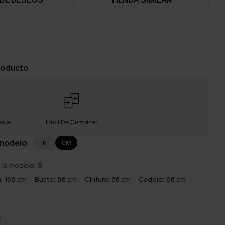
roducto
cial
Fácil De Combinar
 modelo
IN
CM
e la modelo:
S
:
168 cm
Busto:
86 cm
Cintura:
66 cm
Cadera:
86 cm
N