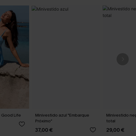
l Good Life
Minivestido azul "Embarque
Minivestido ne
Próximo"
total
37,00 €
29,00 €