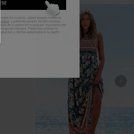
RSE
r este formulario, usted acepta nuestros
acidad
, y además acepta recibir correos
ticos de Cupshe en cualquier momento del
r ninguna compra. Podemos utilizar la
ductos y ofertas adaptados a su perfil.