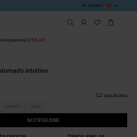
€ / Español
os
Ocasiones
REBAJAS
dornado intuitivo
Guía de tallas
L(40/42)
XL(44)
NOTIFÍQUEME
 DE DESEOS
TIENDA SIMILAR