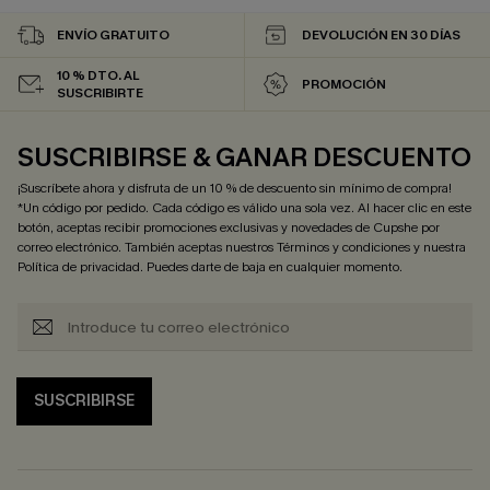
ENVÍO GRATUITO
DEVOLUCIÓN EN 30 DÍAS
10 % DTO. AL
PROMOCIÓN
SUSCRIBIRTE
SUSCRIBIRSE & GANAR DESCUENTO
¡Suscríbete ahora y disfruta de un 10 % de descuento sin mínimo de compra!
*Un código por pedido. Cada código es válido una sola vez. Al hacer clic en este
botón, aceptas recibir promociones exclusivas y novedades de Cupshe por
correo electrónico. También aceptas nuestros
Términos y condiciones
y nuestra
Política de privacidad
. Puedes darte de baja en cualquier momento.
SUSCRIBIRSE