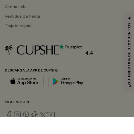
Cintura alta
Vestidos de fiesta
¿QUIERES 10% DE DESCUENTO?
Tarjeta regalo
4.4
DESCARGA LA APP DE CUPSHE
SÍGUENOS EN