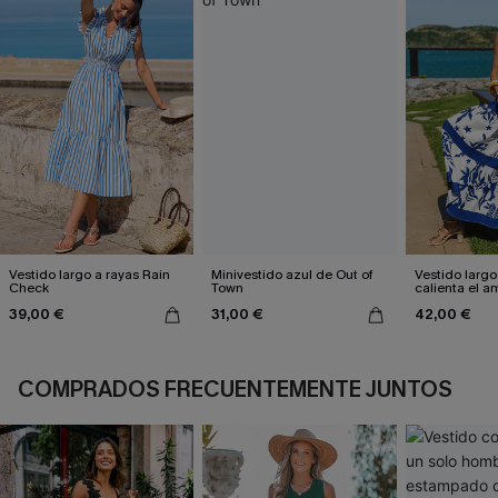
Vestido largo a rayas Rain
Minivestido azul de Out of
Vestido largo
Check
Town
calienta el a
39,00 €
31,00 €
42,00 €
COMPRADOS FRECUENTEMENTE JUNTOS