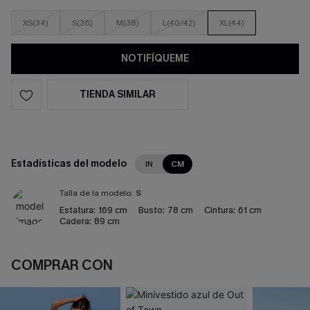
XS(34)
S(36)
M(38)
L(40/42)
XL(44)
NOTIFÍQUEME
TIENDA SIMILAR
Estadísticas del modelo
IN
CM
Talla de la modelo:
S
Estatura:
169 cm
Busto:
78 cm
Cintura:
61 cm
Cadera:
89 cm
COMPRAR CON