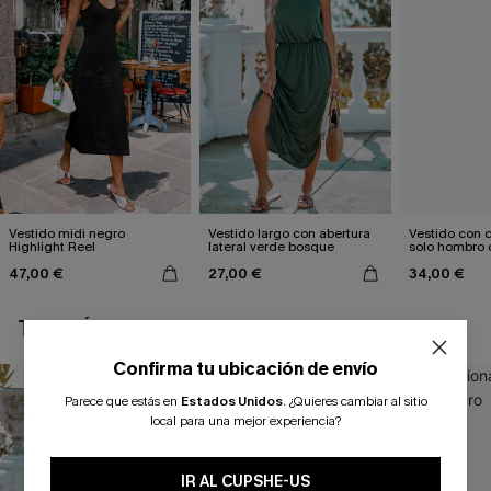
Vestido midi negro
Vestido largo con abertura
Vestido con c
Highlight Reel
lateral verde bosque
solo hombro 
estampado d
47,00 €
27,00 €
34,00 €
TAMBIÉN TE PUEDE GUSTAR
Confirma tu ubicación de envío
Parece que estás en
Estados Unidos
.
¿Quieres cambiar al sitio
local para una mejor experiencia?
IR AL CUPSHE-US