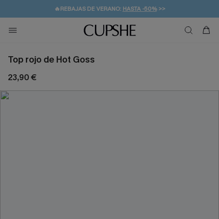
👒PROMOCIÓN DE VERANO:
-10% EN 2 VESTIDOS
>>
🚚ENVÍO GRATUITO A PARTIR DE 49 € >>
💌¡SUSCRIBIRSE & GANAR -10% EXTRA!
Top rojo de Hot Goss
23,90 €