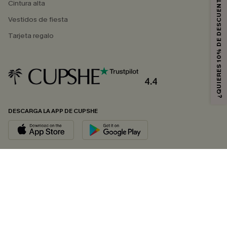
¿QUIERES 10% DE DESCUENTO?
Cintura alta
Vestidos de fiesta
Tarjeta regalo
4.4
DESCARGA LA APP DE CUPSHE
SÍGUENOS EN