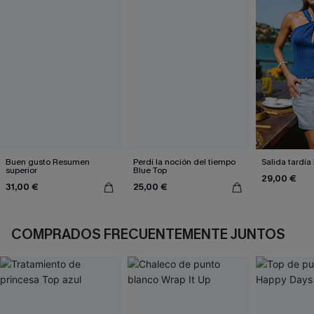
Buen gusto Resumen
Perdí la noción del tiempo
Salida tardía
superior
Blue Top
29,00 €
31,00 €
25,00 €
COMPRADOS FRECUENTEMENTE JUNTOS