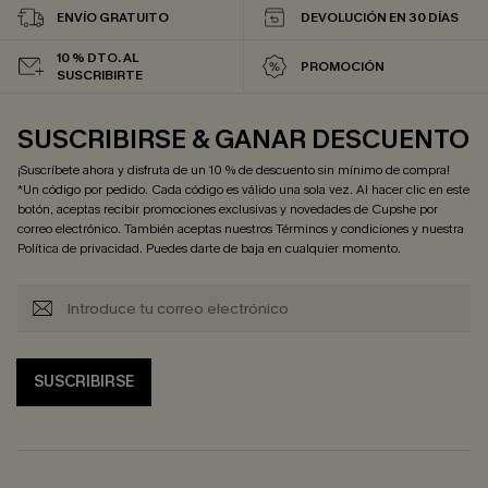
ENVÍO GRATUITO
DEVOLUCIÓN EN 30 DÍAS
10 % DTO. AL
PROMOCIÓN
SUSCRIBIRTE
SUSCRIBIRSE & GANAR DESCUENTO
¡Suscríbete ahora y disfruta de un 10 % de descuento sin mínimo de compra!
*Un código por pedido. Cada código es válido una sola vez. Al hacer clic en este
botón, aceptas recibir promociones exclusivas y novedades de Cupshe por
correo electrónico. También aceptas nuestros
Términos y condiciones
y nuestra
Política de privacidad
. Puedes darte de baja en cualquier momento.
SUSCRIBIRSE