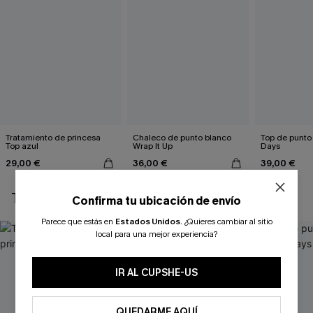
Tratamiento de princesa
Chaleco de punto blanco
Top de punto
Top azul
Wrap It Up
Days
29,00 €
36,00 €
39,00 €
TAMBIÉN TE PUEDE GUSTAR
Confirma tu ubicación de envío
Parece que estás en
Estados Unidos
.
¿Quieres cambiar al sitio
local para una mejor experiencia?
IR AL CUPSHE-US
QUEDARME AQUÍ