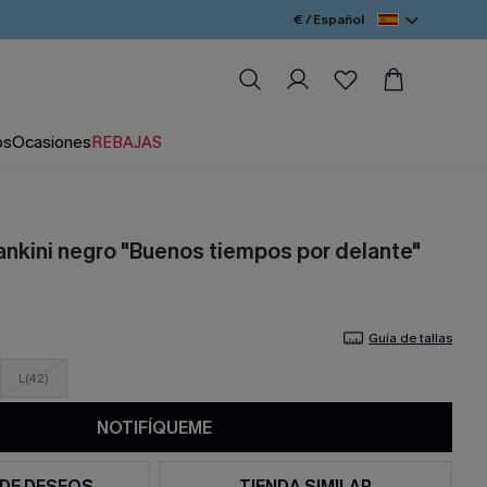
€ / Español
os
Ocasiones
REBAJAS
ankini negro "Buenos tiempos por delante"
Guía de tallas
L(42)
NOTIFÍQUEME
 DE DESEOS
TIENDA SIMILAR