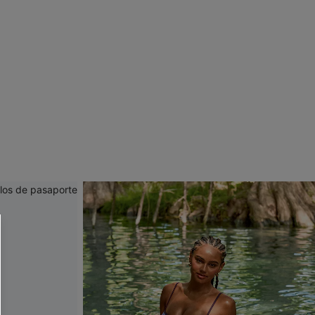
 CUPSHE?
ompra mínima