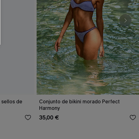
RSE
r este formulario, usted acepta nuestros
acidad
, y además acepta recibir correos
ticos de Cupshe en cualquier momento del
r ninguna compra. Podemos utilizar la
ductos y ofertas adaptados a su perfil.
 sellos de
Conjunto de bikini morado Perfect
Harmony
35,00 €