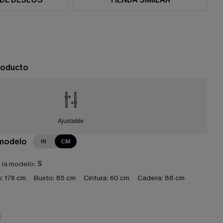
roducto
Ajustable
 modelo
IN
CM
e la modelo:
S
:
176 cm
Busto:
85 cm
Cintura:
60 cm
Cadera:
88 cm
N