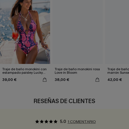
Traje de baño monokini con
Traje de baño monokini rosa
Traje de bañ
estampado paisley Lucky
Love in Bloom
marrón Suns
Day
39,00 €
38,00 €
42,00 €
RESEÑAS DE CLIENTES
5.0
1 COMENTARIO