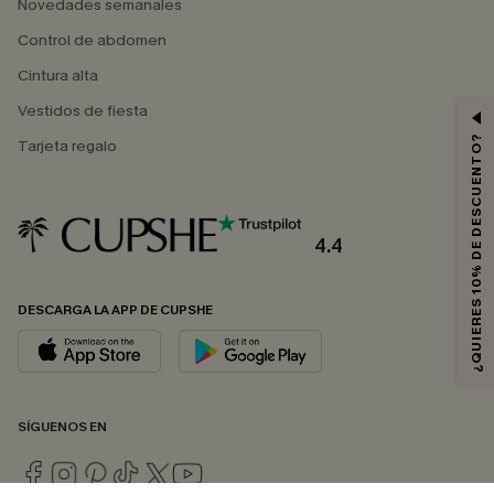
Novedades semanales
Control de abdomen
Cintura alta
Vestidos de fiesta
¿QUIERES 10% DE DESCUENTO?
Tarjeta regalo
4.4
DESCARGA LA APP DE CUPSHE
SÍGUENOS EN