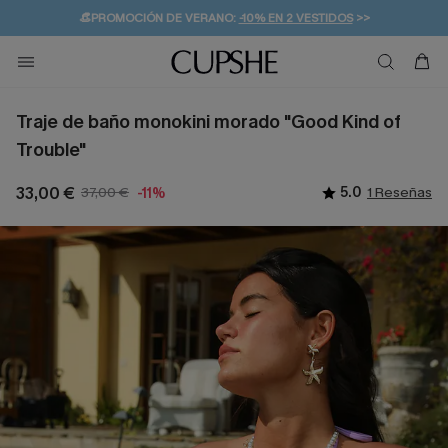
👒PROMOCIÓN DE VERANO:
-10% EN 2 VESTIDOS
>>
🚚ENVÍO GRATUITO A PARTIR DE 49 € >>
💌¡SUSCRIBIRSE & GANAR -10% EXTRA!
Traje de baño monokini morado "Good Kind of
Trouble"
33,00 €
37,00 €
5.0
1 Reseñas
-11%