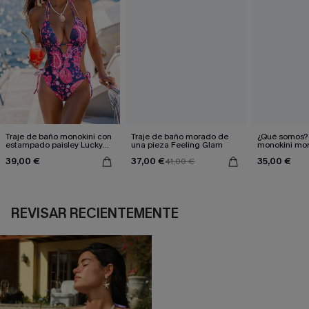
Traje de baño monokini con
Traje de baño morado de
¿Qué somos? 
estampado paisley Lucky
una pieza Feeling Glam
monokini mo
Day
39,00 €
37,00 €
35,00 €
41,00 €
REVISAR RECIENTEMENTE