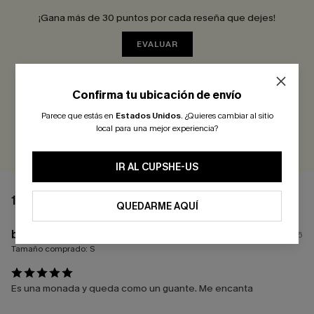
¡Gana más de 30 puntos por cada reseña que dejes!
EVALUAR
Confirma tu ubicación de envío
Parece que estás en
Estados Unidos
.
¿Quieres cambiar al sitio
local para una mejor experiencia?
IR AL CUPSHE-US
1 COMENTARIO
QUEDARME AQUÍ
b****
27/06/2026
Tamaño comprado:
S
Es una monada y queda como un guante. Me encanta