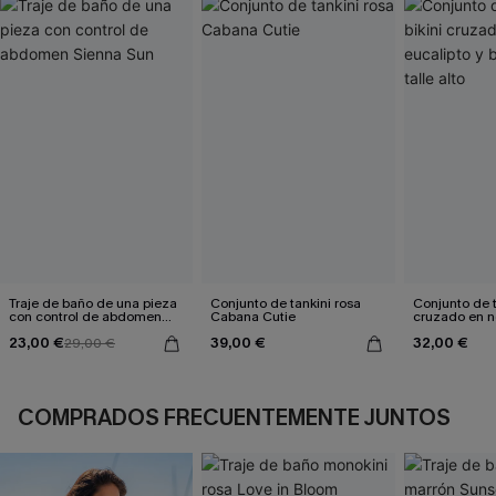
Traje de baño de una pieza
Conjunto de tankini rosa
Conjunto de t
con control de abdomen
Cabana Cutie
cruzado en n
Sienna Sun
eucalipto y b
23,00 €
39,00 €
32,00 €
29,00 €
talle alto
COMPRADOS FRECUENTEMENTE JUNTOS