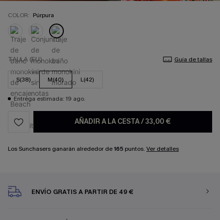
COLOR:
Púrpura
TALLA (EU)
Guía de tallas
S(38)
M(40)
L(42)
Entrega estimada: 19 ago.
AÑADIR A LA CESTA
/
33,00 €
Los Sunchasers ganarán alrededor de
165
puntos.
Ver detalles
ENVÍO GRATIS A PARTIR DE 49 €