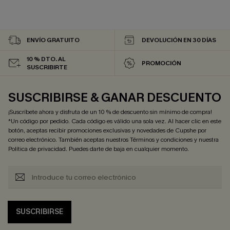
ENVÍO GRATUITO
DEVOLUCIÓN EN 30 DÍAS
10 % DTO. AL
PROMOCIÓN
SUSCRIBIRTE
SUSCRIBIRSE & GANAR DESCUENTO
¡Suscríbete ahora y disfruta de un 10 % de descuento sin mínimo de compra!
*Un código por pedido. Cada código es válido una sola vez. Al hacer clic en este
botón, aceptas recibir promociones exclusivas y novedades de Cupshe por
correo electrónico. También aceptas nuestros
Términos y condiciones
y nuestra
Política de privacidad
. Puedes darte de baja en cualquier momento.
SUSCRIBIRSE