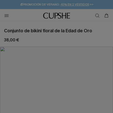
👒PROMOCIÓN DE VERANO:
-10% EN 2 VESTIDOS
>>
🚚ENVÍO GRATUITO A PARTIR DE 49 € >>
💌¡SUSCRIBIRSE & GANAR -10% EXTRA!
Conjunto de bikini floral de la Edad de Oro
38,00 €