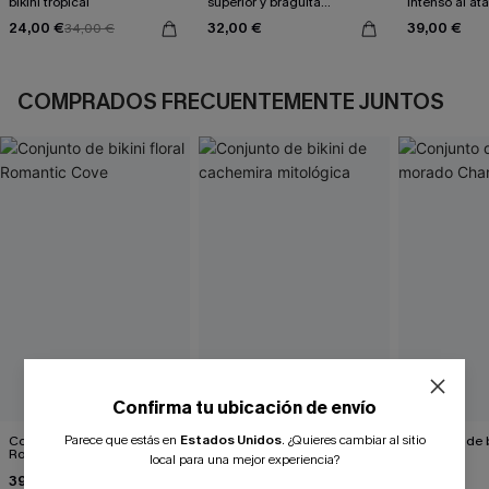
bikini tropical
superior y braguita
intenso al at
reversible de pata de gallo
24,00 €
32,00 €
39,00 €
34,00 €
marrón
COMPRADOS FRECUENTEMENTE JUNTOS
Confirma tu ubicación de envío
Parece que estás en
Estados Unidos
.
¿Quieres cambiar al sitio
Conjunto de bikini floral
Conjunto de bikini de
Conjunto de 
Romantic Cove
cachemira mitológica
Changes
local para una mejor experiencia?
39,00 €
38,00 €
38,00 €