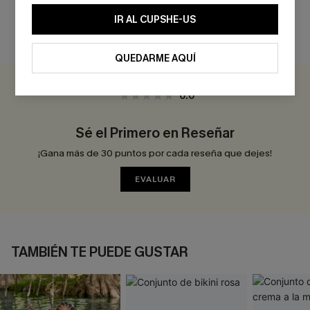
IR AL CUPSHE-US
RESEÑAS DE CLIENTES
QUEDARME AQUÍ
0.0
Sé el Primero en Reseñar
¡Gana más de 30 puntos por cada reseña que dejes!
EVALUAR
TAMBIÉN TE PUEDE GUSTAR