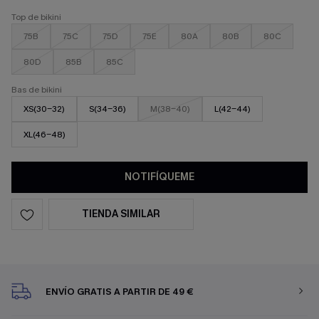
Top de bikini
75B
75C
75D
75E
80A
80B
80C
80D
85B
85C
Bas de bikini
XS(30-32)
S(34-36)
M(38-40)
L(42-44)
XL(46-48)
NOTIFÍQUEME
TIENDA SIMILAR
ENVÍO GRATIS A PARTIR DE 49 €