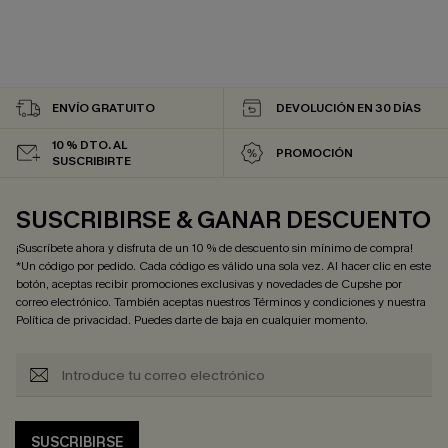
ENVÍO GRATUITO
DEVOLUCIÓN EN 30 DÍAS
10 % DTO. AL
PROMOCIÓN
SUSCRIBIRTE
SUSCRIBIRSE & GANAR DESCUENTO
¡Suscríbete ahora y disfruta de un 10 % de descuento sin mínimo de compra!
*Un código por pedido. Cada código es válido una sola vez. Al hacer clic en este
botón, aceptas recibir promociones exclusivas y novedades de Cupshe por
correo electrónico. También aceptas nuestros
Términos y condiciones
y nuestra
Política de privacidad
. Puedes darte de baja en cualquier momento.
SUSCRIBIRSE