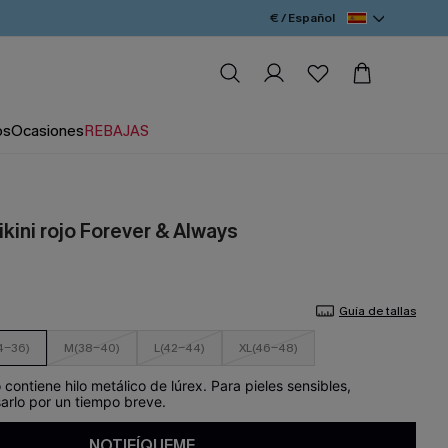
€ / Español
os
Ocasiones
REBAJAS
kini rojo Forever & Always
Guía de tallas
4-36)
M(38-40)
L(42-44)
XL(46-48)
contiene hilo metálico de lúrex. Para pieles sensibles,
rlo por un tiempo breve.
NOTIFÍQUEME