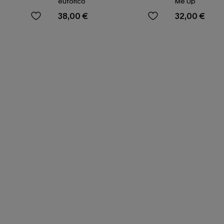
eufórico
Me Up
38,00 €
32,00 €