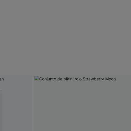
 CUPSHE?
ompra mínima