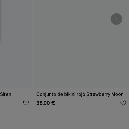
RSE
r este formulario, usted acepta nuestros
acidad
, y además acepta recibir correos
ticos de Cupshe en cualquier momento del
r ninguna compra. Podemos utilizar la
ductos y ofertas adaptados a su perfil.
 Siren
Conjunto de bikini rojo Strawberry Moon
38,00 €