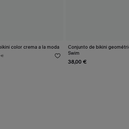
ikini color crema a la moda
Conjunto de bikini geomét
Swim
 €
38,00 €