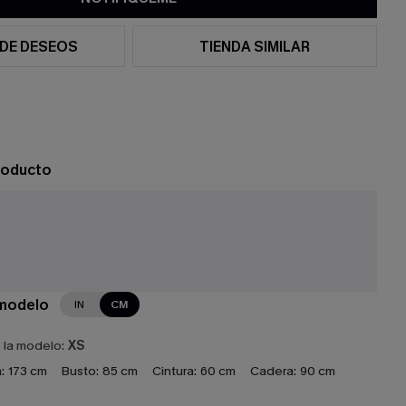
 DE DESEOS
TIENDA SIMILAR
roducto
 modelo
IN
CM
e la modelo:
XS
:
173 cm
Busto:
85 cm
Cintura:
60 cm
Cadera:
90 cm