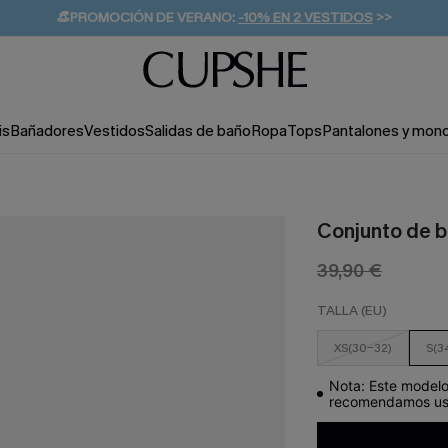
👒PROMOCIÓN DE VERANO:
-10% EN 2 VESTIDOS
>>
🚚ENVÍO GRATUITO A PARTIR DE 49 € >>
💌¡SUSCRIBIRSE & GANAR -10% EXTRA!
is
Bañadores
Vestidos
Salidas de baño
Ropa
Tops
Pantalones y mon
Conjunto de bi
39,90 €
TALLA (EU)
XS(30-32)
S(3
Nota: Este modelo 
recomendamos usa