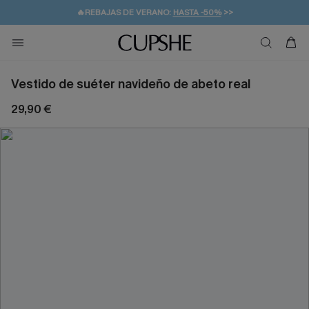
👒PROMOCIÓN DE VERANO:
-10% EN 2 VESTIDOS
>>
🚚ENVÍO GRATUITO A PARTIR DE 49 € >>
💌¡SUSCRIBIRSE & GANAR -10% EXTRA!
Vestido de suéter navideño de abeto real
29,90 €