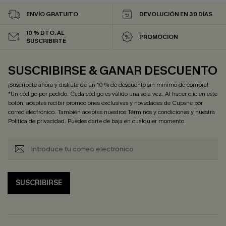
ENVÍO GRATUITO
DEVOLUCIÓN EN 30 DÍAS
10 % DTO. AL
PROMOCIÓN
SUSCRIBIRTE
SUSCRIBIRSE & GANAR DESCUENTO
¡Suscríbete ahora y disfruta de un 10 % de descuento sin mínimo de compra!
*Un código por pedido. Cada código es válido una sola vez. Al hacer clic en este
botón, aceptas recibir promociones exclusivas y novedades de Cupshe por
correo electrónico. También aceptas nuestros
Términos y condiciones
y nuestra
Política de privacidad
. Puedes darte de baja en cualquier momento.
SUSCRIBIRSE