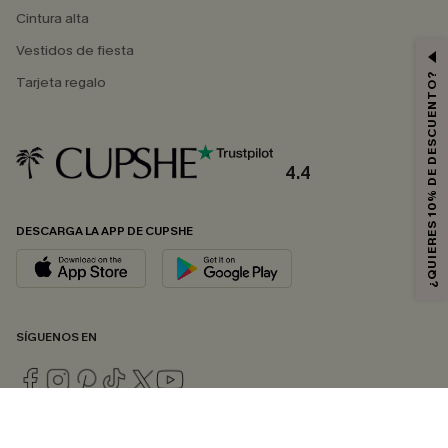
Cintura alta
Vestidos de fiesta
¿QUIERES 10% DE DESCUENTO?
Tarjeta regalo
4.4
DESCARGA LA APP DE CUPSHE
SÍGUENOS EN