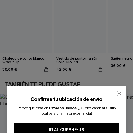
Chaleco de punto blanco
Vestido de punto marrón
Suéter negro
Wrap It Up
Solid Ground
36,00 €
36,00 €
42,00 €
TAMBIÉN TE PUEDE GUSTAR
Confirma tu ubicación de envío
Parece que estás en
Estados Unidos
.
¿Quieres cambiar al sitio
local para una mejor experiencia?
IR AL CUPSHE-US