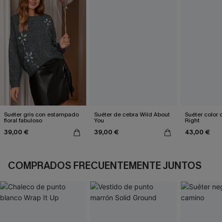
Suéter gris con estampado
Suéter de cebra Wild About
Suéter color
floral fabuloso
You
Right
39,00 €
39,00 €
43,00 €
COMPRADOS FRECUENTEMENTE JUNTOS