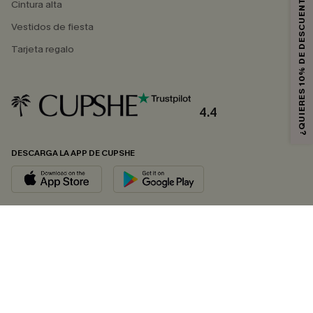
¿QUIERES 10% DE DESCUENTO?
Cintura alta
Vestidos de fiesta
Tarjeta regalo
4.4
DESCARGA LA APP DE CUPSHE
SÍGUENOS EN