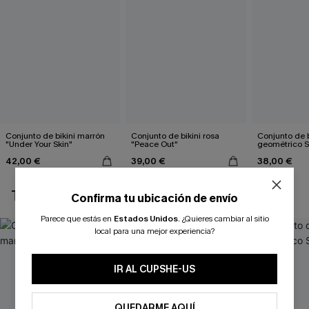
Conjunto de bikini marrón
Conjunto de bikini rosa
Conjunto de b
"Under Your Skin"
"Peace Out"
geométrico 
42,00 €
39,00 €
38,00 €
TAMBIÉN TE PUEDE GUSTAR
Confirma tu ubicación de envío
Parece que estás en
Estados Unidos
.
¿Quieres cambiar al sitio
local para una mejor experiencia?
IR AL CUPSHE-US
QUEDARME AQUÍ