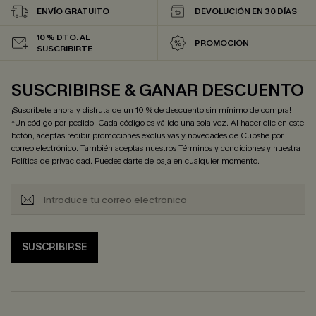
ENVÍO GRATUITO
DEVOLUCIÓN EN 30 DÍAS
10 % DTO. AL
PROMOCIÓN
SUSCRIBIRTE
SUSCRIBIRSE & GANAR DESCUENTO
¡Suscríbete ahora y disfruta de un 10 % de descuento sin mínimo de compra!
*Un código por pedido. Cada código es válido una sola vez. Al hacer clic en este
botón, aceptas recibir promociones exclusivas y novedades de Cupshe por
correo electrónico. También aceptas nuestros
Términos y condiciones
y nuestra
Política de privacidad
. Puedes darte de baja en cualquier momento.
SUSCRIBIRSE