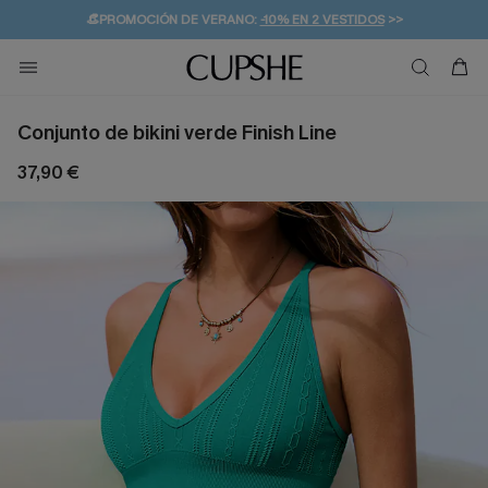
👒PROMOCIÓN DE VERANO:
-10% EN 2 VESTIDOS
>>
🚚ENVÍO GRATUITO A PARTIR DE 49 € >>
💌¡SUSCRIBIRSE & GANAR -10% EXTRA!
Conjunto de bikini verde Finish Line
37,90 €