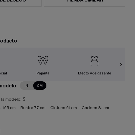
roducto
cial
Pajarita
Efecto Adelgazante
Fá
 modelo
IN
CM
e la modelo:
S
:
165 cm
Busto:
77 cm
Cintura:
61 cm
Cadera:
81 cm
N