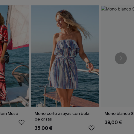
dern Muse
Mono corto a rayas con bola
Mono blanco S
de cristal
39,00 €
35,00 €