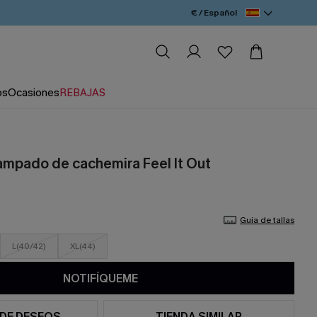
€ / Español
os
Ocasiones
REBAJAS
mpado de cachemira Feel It Out
Guía de tallas
L(40/42)
XL(44)
NOTIFÍQUEME
 DE DESEOS
TIENDA SIMILAR