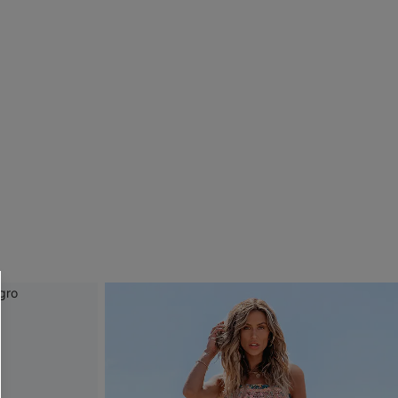
 CUPSHE?
ompra mínima