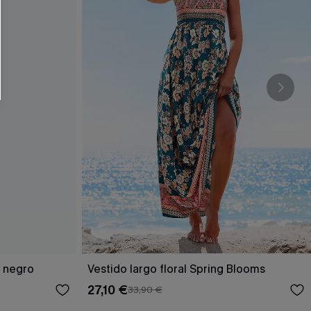
RSE
r este formulario, usted acepta nuestros
acidad
, y además acepta recibir correos
ticos de Cupshe en cualquier momento del
r ninguna compra. Podemos utilizar la
ductos y ofertas adaptados a su perfil.
o negro
Vestido largo floral Spring Blooms
27,10 €
33,90 €