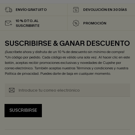
ENVÍO GRATUITO
DEVOLUCIÓN EN 30 DÍAS
10 % DTO. AL
PROMOCIÓN
SUSCRIBIRTE
SUSCRIBIRSE & GANAR DESCUENTO
¡Suscríbete ahora y disfruta de un 10 % de descuento sin mínimo de compra!
*Un código por pedido. Cada código es válido una sola vez. Al hacer clic en este
botón, aceptas recibir promociones exclusivas y novedades de Cupshe por
correo electrónico. También aceptas nuestros
Términos y condiciones
y nuestra
Política de privacidad
. Puedes darte de baja en cualquier momento.
SUSCRIBIRSE