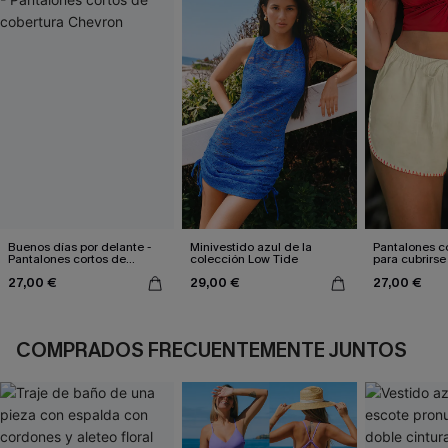
Buenos días por delante -
Minivestido azul de la
Pantalones c
Pantalones cortos de
colección Low Tide
para cubrirse 
cobertura Chevron
sol
27,00 €
29,00 €
27,00 €
COMPRADOS FRECUENTEMENTE JUNTOS