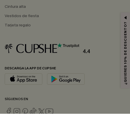
Cintura alta
Vestidos de fiesta
¿QUIERES 10% DE DESCUENTO?
Tarjeta regalo
4.4
DESCARGA LA APP DE CUPSHE
SÍGUENOS EN