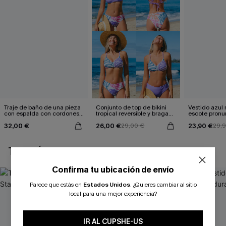
Traje de baño de una pieza
Conjunto de top de bikini
Vestido azul
con espalda con cordones y
tropical reversible y braga
escote pronu
aleteo floral
de talle medio Escaping
cintura anud
32,00 €
26,00 €
23,90 €
29,00 €
29,
TAMBIÉN TE PUEDE GUSTAR
Confirma tu ubicación de envío
Parece que estás en
Estados Unidos
.
¿Quieres cambiar al sitio
local para una mejor experiencia?
IR AL CUPSHE-US