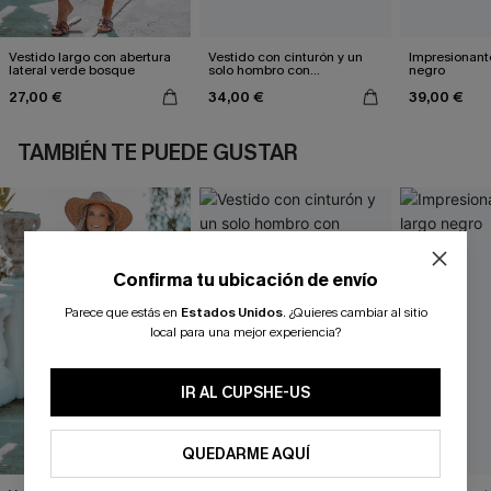
Vestido largo con abertura
Vestido con cinturón y un
Impresionante
lateral verde bosque
solo hombro con
negro
estampado de hojas
27,00 €
34,00 €
39,00 €
TAMBIÉN TE PUEDE GUSTAR
Confirma tu ubicación de envío
Parece que estás en
Estados Unidos
.
¿Quieres cambiar al sitio
local para una mejor experiencia?
IR AL CUPSHE-US
QUEDARME AQUÍ