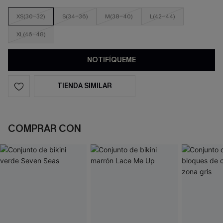
XS(30-32)
S(34-36)
M(38-40)
L(42-44)
XL(46-48)
NOTIFÍQUEME
TIENDA SIMILAR
COMPRAR CON