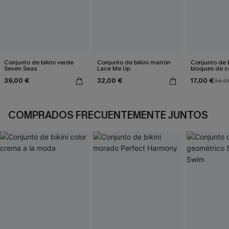
Conjunto de bikini verde
Conjunto de bikini marrón
Conjunto de b
Seven Seas
Lace Me Up
bloques de co
gris
39,00 €
32,00 €
17,00 €
34,0
COMPRADOS FRECUENTEMENTE JUNTOS