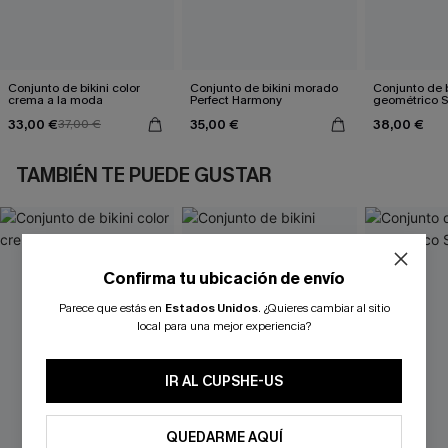
Conjunto de bikini color
Conjunto de bikini morado
Conjunto de b
crema a la moda
Perfect Harmony
geométrico 
33,00 €
35,00 €
38,00 €
37,00 €
TAMBIÉN TE PUEDE GUSTAR
Confirma tu ubicación de envío
Parece que estás en
Estados Unidos
.
¿Quieres cambiar al sitio
local para una mejor experiencia?
IR AL CUPSHE-US
QUEDARME AQUÍ