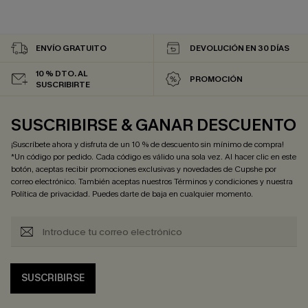
ENVÍO GRATUITO
DEVOLUCIÓN EN 30 DÍAS
10 % DTO. AL
PROMOCIÓN
SUSCRIBIRTE
SUSCRIBIRSE & GANAR DESCUENTO
¡Suscríbete ahora y disfruta de un 10 % de descuento sin mínimo de compra!
*Un código por pedido. Cada código es válido una sola vez. Al hacer clic en este
botón, aceptas recibir promociones exclusivas y novedades de Cupshe por
correo electrónico. También aceptas nuestros
Términos y condiciones
y nuestra
Política de privacidad
. Puedes darte de baja en cualquier momento.
SUSCRIBIRSE