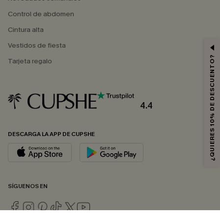
Control de abdomen
Cintura alta
Vestidos de fiesta
¿QUIERES 10% DE DESCUENTO?
Tarjeta regalo
4.4
DESCARGA LA APP DE CUPSHE
SÍGUENOS EN