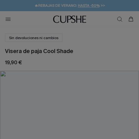
🔥REBAJAS DE VERANO:
HASTA -50%
>>
👒PROMOCIÓN DE VERANO:
🚚ENVÍO GRATUITO A PARTIR DE 49 € >>
💌¡SUSCRIBIRSE & GANAR -10% EXTRA!
-10% EN 2 VESTIDOS
>>
Sin devoluciones ni cambios
Visera de paja Cool Shade
19,90 €