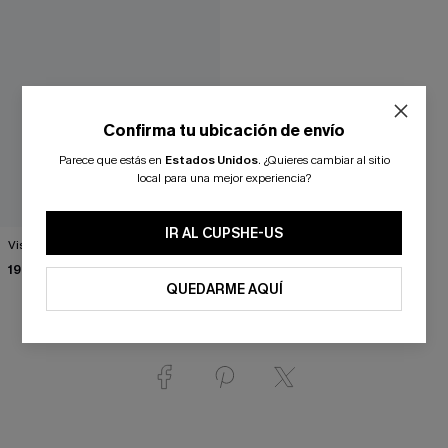
Confirma tu ubicación de envío
Parece que estás en
Estados Unidos
.
¿Quieres cambiar al sitio
local para una mejor experiencia?
IR AL CUPSHE-US
Visera de paja Cool Shade
19,90 €
QUEDARME AQUÍ
¿Te gusta? ¡Compártelo!