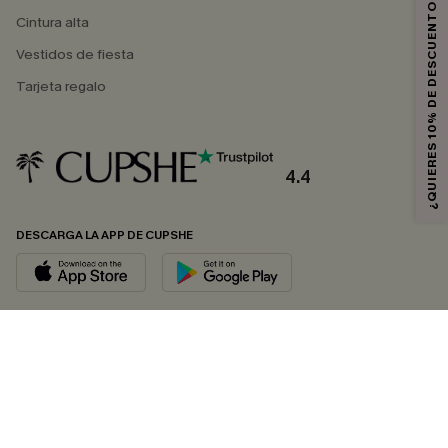
¿QUIERES 10% DE DESCUENTO?
Cintura alta
Vestidos de fiesta
Tarjeta regalo
4.4
DESCARGA LA APP DE CUPSHE
SÍGUENOS EN