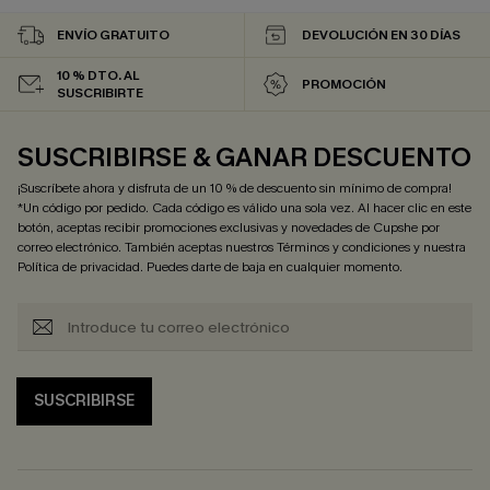
ENVÍO GRATUITO
DEVOLUCIÓN EN 30 DÍAS
10 % DTO. AL
PROMOCIÓN
SUSCRIBIRTE
SUSCRIBIRSE & GANAR DESCUENTO
¡Suscríbete ahora y disfruta de un 10 % de descuento sin mínimo de compra!
*Un código por pedido. Cada código es válido una sola vez. Al hacer clic en este
botón, aceptas recibir promociones exclusivas y novedades de Cupshe por
correo electrónico. También aceptas nuestros
Términos y condiciones
y nuestra
Política de privacidad
. Puedes darte de baja en cualquier momento.
SUSCRIBIRSE