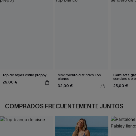
Top de rayas estilo preppy
Movimiento distintivo Top
Camiseta grá
blanco
sendero de p
29,00 €
32,00 €
25,00 €
COMPRADOS FRECUENTEMENTE JUNTOS