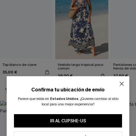
Top blanco de cisne
Vestido largo tropical poco
Pantalones co
común
llenos de vid
35,00 €
39,00 €
37,00 €
Confirma tu ubicación de envío
TAMBIÉN TE PUEDE GUSTAR
Parece que estás en
Estados Unidos
.
¿Quieres cambiar al sitio
local para una mejor experiencia?
IR AL CUPSHE-US