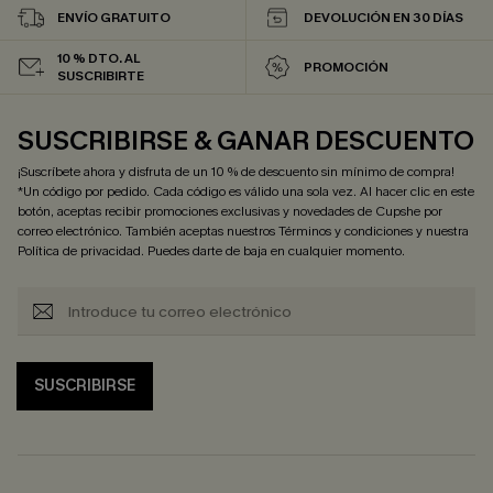
ENVÍO GRATUITO
DEVOLUCIÓN EN 30 DÍAS
10 % DTO. AL
PROMOCIÓN
SUSCRIBIRTE
SUSCRIBIRSE & GANAR DESCUENTO
¡Suscríbete ahora y disfruta de un 10 % de descuento sin mínimo de compra!
*Un código por pedido. Cada código es válido una sola vez. Al hacer clic en este
botón, aceptas recibir promociones exclusivas y novedades de Cupshe por
correo electrónico. También aceptas nuestros
Términos y condiciones
y nuestra
Política de privacidad
. Puedes darte de baja en cualquier momento.
SUSCRIBIRSE