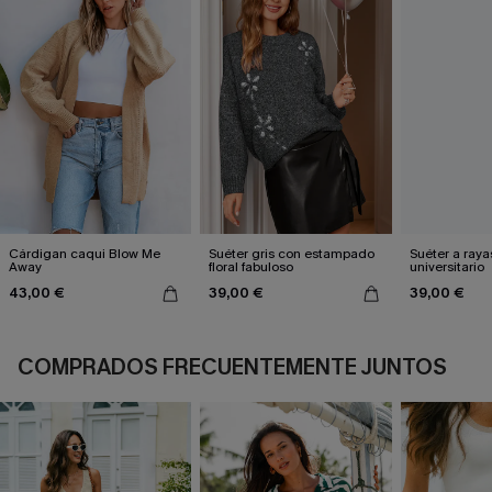
Cárdigan caqui Blow Me
Suéter gris con estampado
Suéter a raya
Away
floral fabuloso
universitario
43,00 €
39,00 €
39,00 €
COMPRADOS FRECUENTEMENTE JUNTOS