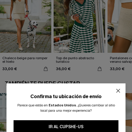
Chaleco beige para romper
Top de punto abstracto
Pantalones c
el hielo
turístico
verano salvaj
33,00 €
36,00 €
33,00 €
TAMBIÉN TE PUEDE GUSTAR
Confirma tu ubicación de envío
Parece que estás en
Estados Unidos
.
¿Quieres cambiar al sitio
local para una mejor experiencia?
IR AL CUPSHE-US