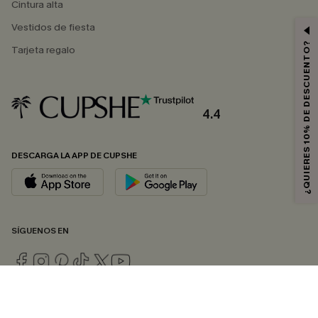
Cintura alta
Vestidos de fiesta
¿QUIERES 10% DE DESCUENTO?
Tarjeta regalo
4.4
DESCARGA LA APP DE CUPSHE
SÍGUENOS EN