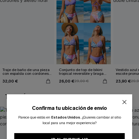
Traje de baño de una pieza
Conjunto de top de bikini
Vestido azul
con espalda con cordones y
tropical reversible y braga
escote pronu
aleteo floral
de talle medio Escaping
cintura anud
32,00 €
26,00 €
23,90 €
29,00 €
29,
TAMBIÉN TE PUEDE GUSTAR
Confirma tu ubicación de envío
Parece que estás en
Estados Unidos
.
¿Quieres cambiar al sitio
local para una mejor experiencia?