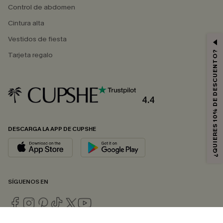
Control de abdomen
Cintura alta
Vestidos de fiesta
¿QUIERES 10% DE DESCUENTO?
Tarjeta regalo
4.4
DESCARGA LA APP DE CUPSHE
SÍGUENOS EN