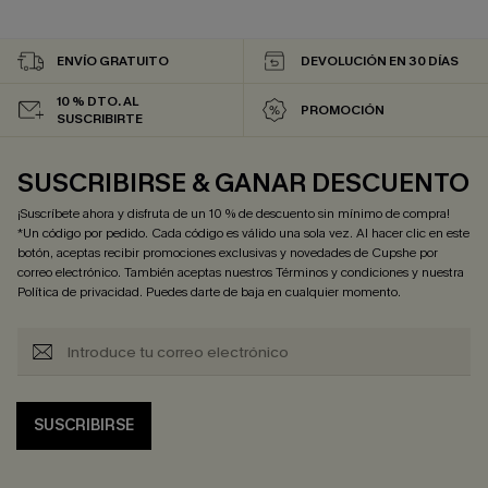
ENVÍO GRATUITO
DEVOLUCIÓN EN 30 DÍAS
10 % DTO. AL
PROMOCIÓN
SUSCRIBIRTE
SUSCRIBIRSE & GANAR DESCUENTO
¡Suscríbete ahora y disfruta de un 10 % de descuento sin mínimo de compra!
*Un código por pedido. Cada código es válido una sola vez. Al hacer clic en este
botón, aceptas recibir promociones exclusivas y novedades de Cupshe por
correo electrónico. También aceptas nuestros
Términos y condiciones
y nuestra
Política de privacidad
. Puedes darte de baja en cualquier momento.
SUSCRIBIRSE