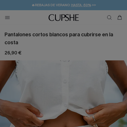
👒PROMOCIÓN DE VERANO:
-10% EN 2 VESTIDOS
>>
🚚ENVÍO GRATUITO A PARTIR DE 49 € >>
💌¡SUSCRIBIRSE & GANAR -10% EXTRA!
Pantalones cortos blancos para cubrirse en la
costa
26,90 €