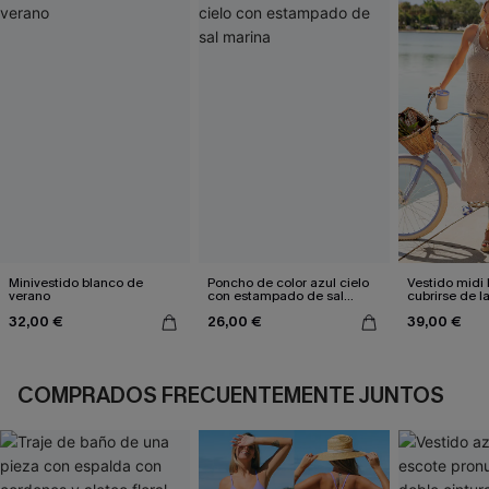
Minivestido blanco de
Poncho de color azul cielo
Vestido midi 
verano
con estampado de sal
cubrirse de l
marina
32,00 €
26,00 €
39,00 €
COMPRADOS FRECUENTEMENTE JUNTOS