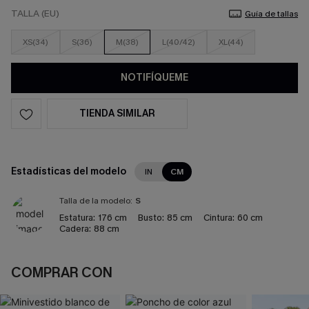
TALLA (EU)
Guía de tallas
XS(34)
S(36)
M(38)
L(40/42)
XL(44)
NOTIFÍQUEME
TIENDA SIMILAR
Estadísticas del modelo
IN
CM
Talla de la modelo:
S
Estatura:
176 cm
Busto:
85 cm
Cintura:
60 cm
Cadera:
88 cm
COMPRAR CON