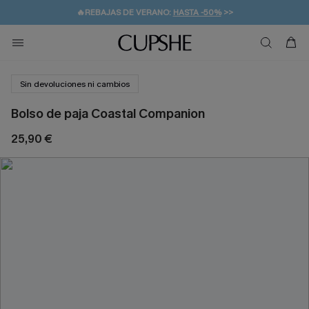
🔥REBAJAS DE VERANO:
HASTA -50%
>>
👒PROMOCIÓN DE VERANO:
🚚ENVÍO GRATUITO A PARTIR DE 49 € >>
💌¡SUSCRIBIRSE & GANAR -10% EXTRA!
-10% EN 2 VESTIDOS
>>
Sin devoluciones ni cambios
Bolso de paja Coastal Companion
25,90 €