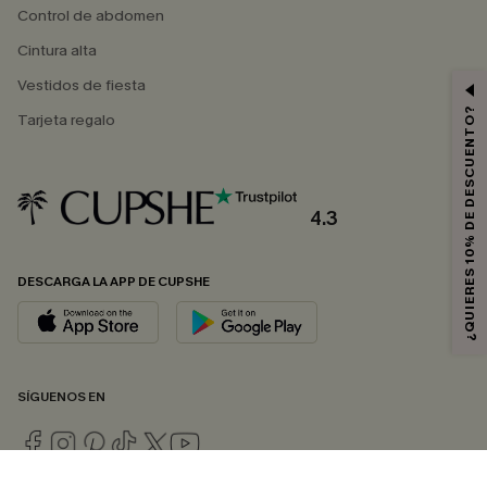
Control de abdomen
Cintura alta
Vestidos de fiesta
¿QUIERES 10% DE DESCUENTO?
Tarjeta regalo
4.3
DESCARGA LA APP DE CUPSHE
SÍGUENOS EN