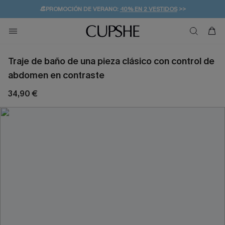
👒PROMOCIÓN DE VERANO:
-10% EN 2 VESTIDOS
>>
🚚ENVÍO GRATUITO A PARTIR DE 49 € >>
💌¡SUSCRIBIRSE & GANAR -10% EXTRA!
Traje de baño de una pieza clásico con control de
abdomen en contraste
34,90 €