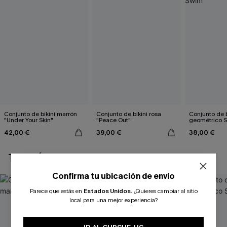
Conjunto de bikini marrón
Conjunto de bikini rosa
Conjunto de b
"Under Your Skin"
"Peace Out"
geométrico 
42,00 €
39,00 €
38,00 €
TAMBIÉN TE PUEDE GUSTAR
Confirma tu ubicación de envío
Parece que estás en
Estados Unidos
.
¿Quieres cambiar al sitio
local para una mejor experiencia?