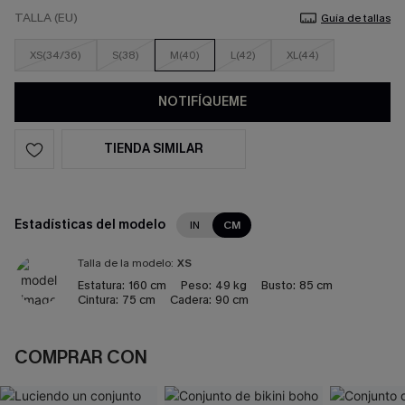
TALLA (EU)
Guía de tallas
XS(34/36)
S(38)
M(40)
L(42)
XL(44)
NOTIFÍQUEME
TIENDA SIMILAR
Estadísticas del modelo
IN
CM
Talla de la modelo:
XS
Estatura:
160 cm
Peso:
49 kg
Busto:
85 cm
Cintura:
75 cm
Cadera:
90 cm
COMPRAR CON