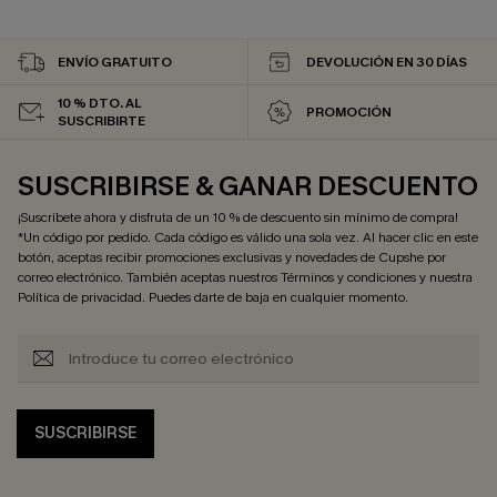
ENVÍO GRATUITO
DEVOLUCIÓN EN 30 DÍAS
10 % DTO. AL
PROMOCIÓN
SUSCRIBIRTE
SUSCRIBIRSE & GANAR DESCUENTO
¡Suscríbete ahora y disfruta de un 10 % de descuento sin mínimo de compra!
*Un código por pedido. Cada código es válido una sola vez. Al hacer clic en este
botón, aceptas recibir promociones exclusivas y novedades de Cupshe por
correo electrónico. También aceptas nuestros
Términos y condiciones
y nuestra
Política de privacidad
. Puedes darte de baja en cualquier momento.
SUSCRIBIRSE