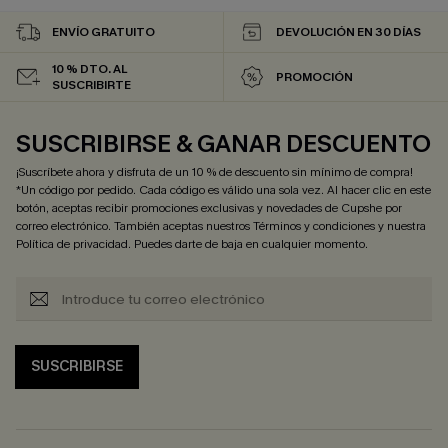
ENVÍO GRATUITO
DEVOLUCIÓN EN 30 DÍAS
10 % DTO. AL
PROMOCIÓN
SUSCRIBIRTE
SUSCRIBIRSE & GANAR DESCUENTO
¡Suscríbete ahora y disfruta de un 10 % de descuento sin mínimo de compra!
*Un código por pedido. Cada código es válido una sola vez. Al hacer clic en este
botón, aceptas recibir promociones exclusivas y novedades de Cupshe por
correo electrónico. También aceptas nuestros
Términos y condiciones
y nuestra
Política de privacidad
. Puedes darte de baja en cualquier momento.
SUSCRIBIRSE