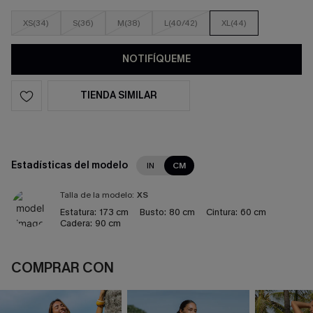
XS(34)
S(36)
M(38)
L(40/42)
XL(44)
NOTIFÍQUEME
TIENDA SIMILAR
Estadísticas del modelo
IN
CM
Talla de la modelo:
XS
Estatura:
173 cm
Busto:
80 cm
Cintura:
60 cm
Cadera:
90 cm
COMPRAR CON