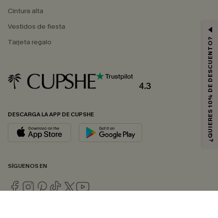
Cintura alta
Vestidos de fiesta
¿QUIERES 10% DE DESCUENTO?
Tarjeta regalo
4.3
DESCARGA LA APP DE CUPSHE
SÍGUENOS EN