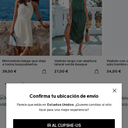
Minivestido beige que deja
Vestido largo con abertura
Vestido con c
a todos boquiabiertos
lateral verde bosque
solo hombro 
estampado d
39,00 €
27,00 €
34,00 €
TAMBIÉN TE PUEDE GUSTAR
Confirma tu ubicación de envío
Parece que estás en
Estados Unidos
.
¿Quieres cambiar al sitio
local para una mejor experiencia?
IR AL CUPSHE-US