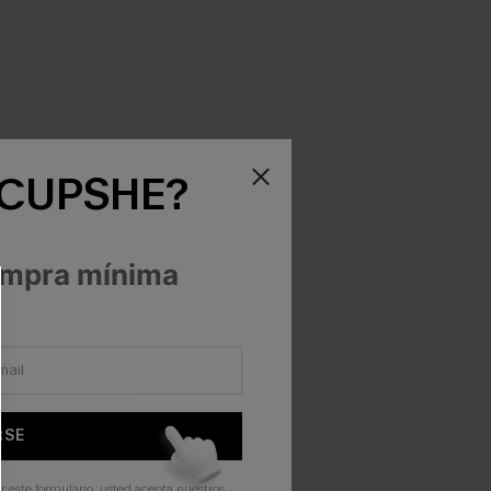
 CUPSHE?
ompra mínima
RSE
r este formulario, usted acepta nuestros