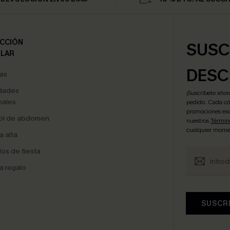
CCIÓN
SUSC
LAR
DESC
as
dades
¡Suscríbete aho
ales
pedido. Cada cód
promociones exc
ol de abdomen
nuestros
Términ
cualquier mome
a alta
dos de fiesta
a regalo
SUSCR