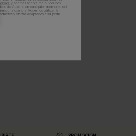
acidad
, y además acepta recibir correos
ticos de Cupshe en cualquier momento del
r ninguna compra. Podemos utilizar la
ductos y ofertas adaptados a su perfil.
IBIRTE
PROMOCIÓN