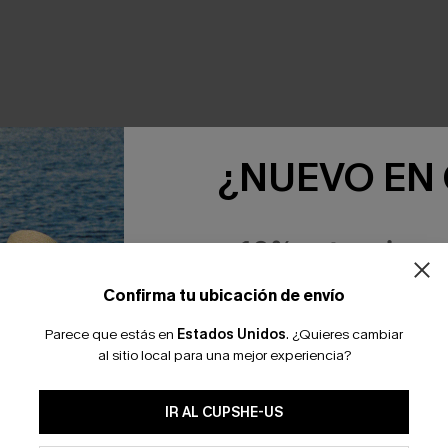
¿NUEVO EN
-10% extra sin c
Confirma tu ubicación de envío
Parece que estás en
Estados Unidos
.
¿Quieres cambiar
al sitio local para una mejor experiencia?
SUSCRIBI
IR AL CUPSHE-US
Al proporcionar su información de contacto y envia