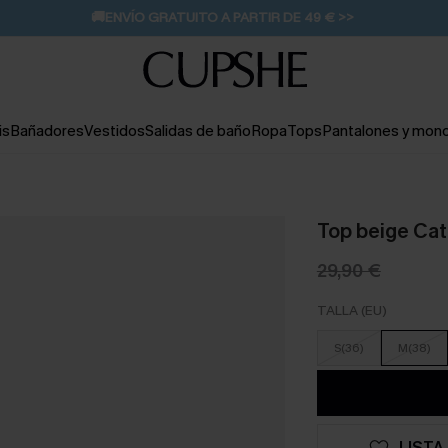
🚚ENVÍO GRATUITO A PARTIR DE 49 € >>
is
Bañadores
Vestidos
Salidas de baño
Ropa
Tops
Pantalones y mon
Top beige Ca
29,90 €
TALLA (EU)
S(36)
M(38)
LISTA