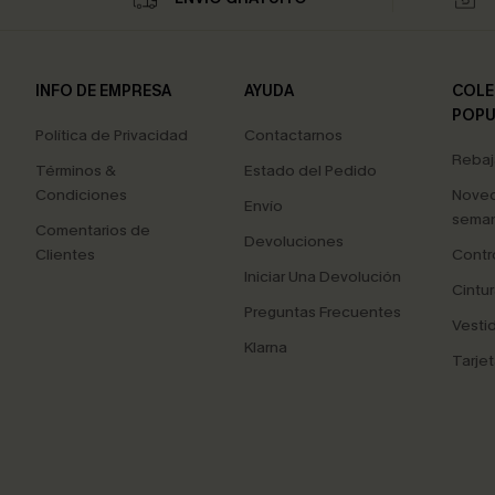
INFO DE EMPRESA
AYUDA
COLE
POPU
Política de Privacidad
Contactarnos
Rebaj
Términos &
Estado del Pedido
Condiciones
Nove
Envío
seman
Comentarios de
Devoluciones
Clientes
Contr
Iniciar Una Devolución
Cintur
Preguntas Frecuentes
Vesti
Klarna
Tarjet