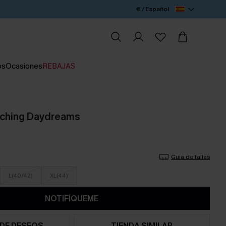
€ / Español
os
Ocasiones
REBAJAS
tching Daydreams
Guía de tallas
L(40/42)
XL(44)
NOTIFÍQUEME
 DE DESEOS
TIENDA SIMILAR