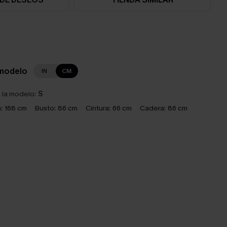
 modelo
IN
CM
e la modelo:
S
:
168 cm
Busto:
86 cm
Cintura:
66 cm
Cadera:
86 cm