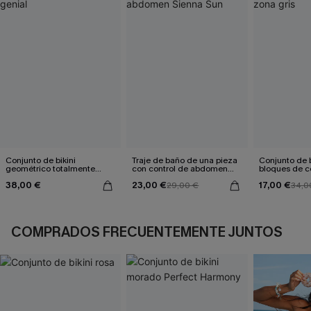
Conjunto de bikini
Traje de baño de una pieza
Conjunto de b
geométrico totalmente
con control de abdomen
bloques de co
genial
Sienna Sun
gris
38,00 €
23,00 €
17,00 €
29,00 €
34,0
COMPRADOS FRECUENTEMENTE JUNTOS