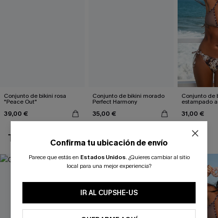
Conjunto de bikini rosa
Conjunto de bikini morado
Conjunto de b
"Peace Out"
Perfect Harmony
estampado a
atractivo
39,00 €
35,00 €
31,00 €
TAMBIÉN TE PUEDE GUSTAR
Confirma tu ubicación de envío
Parece que estás en
Estados Unidos
.
¿Quieres cambiar al sitio
local para una mejor experiencia?
IR AL CUPSHE-US