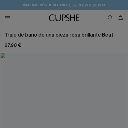
👒PROMOCIÓN DE VERANO:
-10% EN 2 VESTIDOS
>>
🚚ENVÍO GRATUITO A PARTIR DE 49 € >>
💌¡SUSCRIBIRSE & GANAR -10% EXTRA!
Traje de baño de una pieza rosa brillante Beat
27,90 €