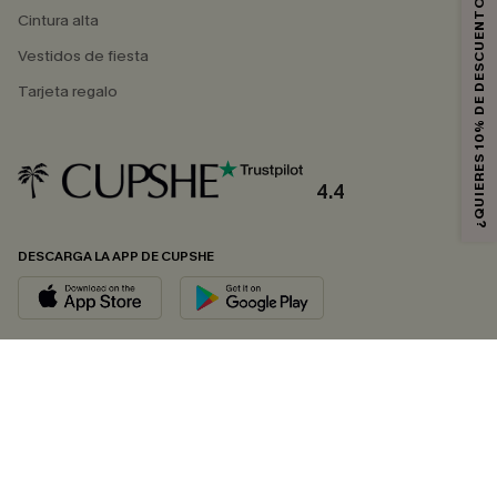
¿QUIERES 10% DE DESCUENTO?
Cintura alta
Vestidos de fiesta
Tarjeta regalo
4.4
DESCARGA LA APP DE CUPSHE
SÍGUENOS EN