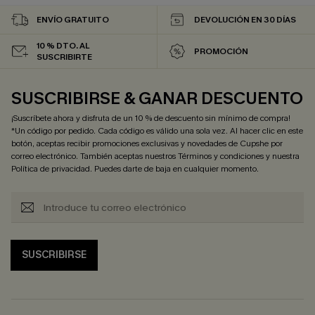
ENVÍO GRATUITO
DEVOLUCIÓN EN 30 DÍAS
10 % DTO. AL
PROMOCIÓN
SUSCRIBIRTE
SUSCRIBIRSE & GANAR DESCUENTO
¡Suscríbete ahora y disfruta de un 10 % de descuento sin mínimo de compra!
*Un código por pedido. Cada código es válido una sola vez. Al hacer clic en este
botón, aceptas recibir promociones exclusivas y novedades de Cupshe por
correo electrónico. También aceptas nuestros
Términos y condiciones
y nuestra
Política de privacidad
. Puedes darte de baja en cualquier momento.
SUSCRIBIRSE