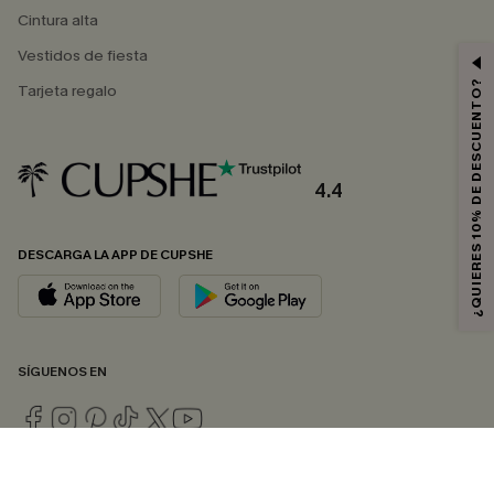
Cintura alta
Vestidos de fiesta
¿QUIERES 10% DE DESCUENTO?
Tarjeta regalo
4.4
DESCARGA LA APP DE CUPSHE
SÍGUENOS EN