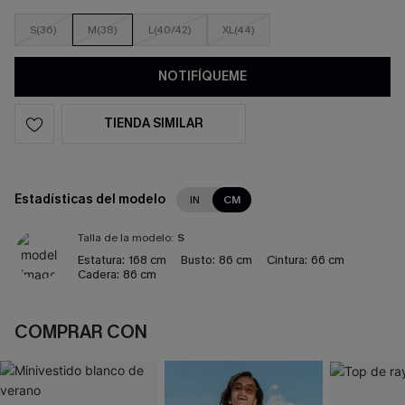
S(36)
M(38)
L(40/42)
XL(44)
NOTIFÍQUEME
TIENDA SIMILAR
Estadísticas del modelo
IN
CM
Talla de la modelo:
S
Estatura:
168 cm
Busto:
86 cm
Cintura:
66 cm
Cadera:
86 cm
COMPRAR CON