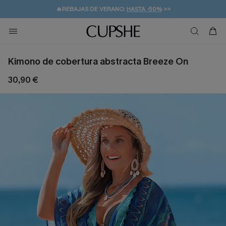
👒PROMOCIÓN DE VERANO:
-10% EN 2 VESTIDOS
>>
🚚ENVÍO GRATUITO A PARTIR DE 49 € >>
💌¡SUSCRIBIRSE & GANAR -10% EXTRA!
Kimono de cobertura abstracta Breeze On
30,90 €