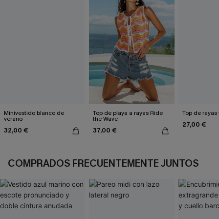
Minivestido blanco de
Top de playa a rayas Ride
Top de rayas 
verano
the Wave
27,00 €
32,00 €
37,00 €
COMPRADOS FRECUENTEMENTE JUNTOS