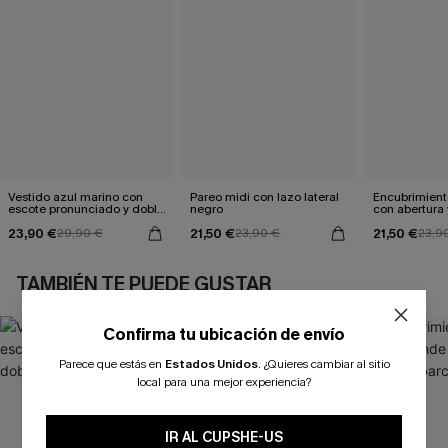
Vestido azul marino con
Pareo midi con lazo lateral
Encubrimient
escote pronunciado y doble
negro
con abertura 
cintura anudada
23,90 €
21,50 €
21,50 €
29,90 €
23,90 €
23,9
TAMBIÉN TE PUEDE GUSTAR
Confirma tu ubicación de envío
Parece que estás en
Estados Unidos
.
¿Quieres cambiar al sitio
local para una mejor experiencia?
IR AL CUPSHE-US