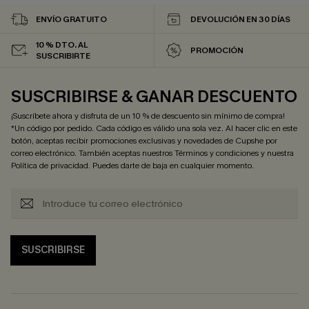
ENVÍO GRATUITO
DEVOLUCIÓN EN 30 DÍAS
10 % DTO. AL
PROMOCIÓN
SUSCRIBIRTE
SUSCRIBIRSE & GANAR DESCUENTO
¡Suscríbete ahora y disfruta de un 10 % de descuento sin mínimo de compra!
*Un código por pedido. Cada código es válido una sola vez. Al hacer clic en este
botón, aceptas recibir promociones exclusivas y novedades de Cupshe por
correo electrónico. También aceptas nuestros
Términos y condiciones
y nuestra
Política de privacidad
. Puedes darte de baja en cualquier momento.
SUSCRIBIRSE