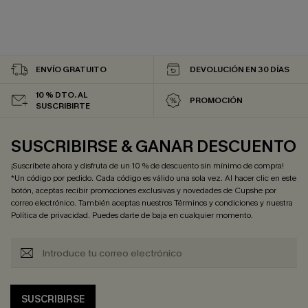
ENVÍO GRATUITO
DEVOLUCIÓN EN 30 DÍAS
10 % DTO. AL
PROMOCIÓN
SUSCRIBIRTE
SUSCRIBIRSE & GANAR DESCUENTO
¡Suscríbete ahora y disfruta de un 10 % de descuento sin mínimo de compra!
*Un código por pedido. Cada código es válido una sola vez. Al hacer clic en este
botón, aceptas recibir promociones exclusivas y novedades de Cupshe por
correo electrónico. También aceptas nuestros
Términos y condiciones
y nuestra
Política de privacidad
. Puedes darte de baja en cualquier momento.
SUSCRIBIRSE