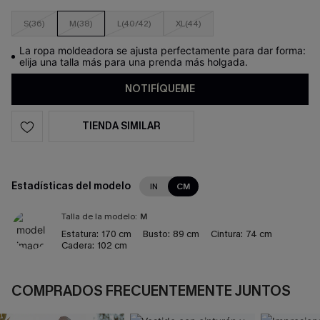
S(36)
M(38)
L(40/42)
XL(44)
La ropa moldeadora se ajusta perfectamente para dar forma:
elija una talla más para una prenda más holgada.
NOTIFÍQUEME
TIENDA SIMILAR
Estadísticas del modelo
IN
CM
Talla de la modelo:
M
Estatura:
170 cm
Busto:
89 cm
Cintura:
74 cm
Cadera:
102 cm
COMPRADOS FRECUENTEMENTE JUNTOS