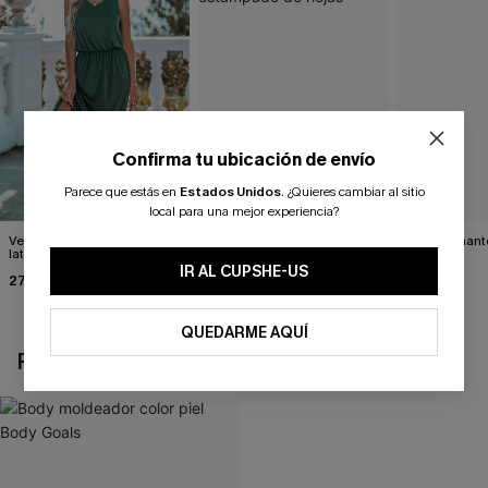
Confirma tu ubicación de envío
Parece que estás en
Estados Unidos
.
¿Quieres cambiar al sitio
local para una mejor experiencia?
Vestido largo con abertura
Vestido con cinturón y un
Impresionante
lateral verde bosque
solo hombro con
negro
estampado de hojas
IR AL CUPSHE-US
27,00 €
34,00 €
39,00 €
QUEDARME AQUÍ
REVISAR RECIENTEMENTE