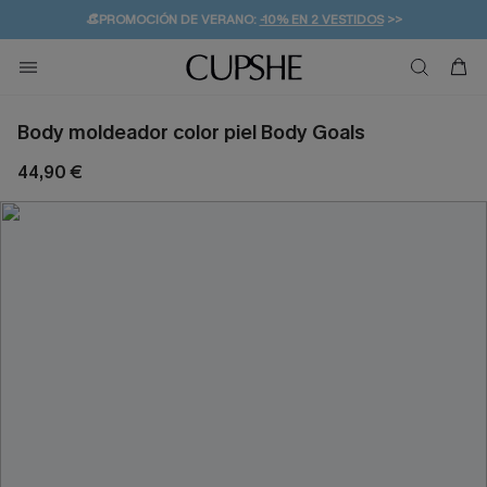
👒PROMOCIÓN DE VERANO:
-10% EN 2 VESTIDOS
>>
🚚ENVÍO GRATUITO A PARTIR DE 49 € >>
💌¡SUSCRIBIRSE & GANAR -10% EXTRA!
Body moldeador color piel Body Goals
44,90 €