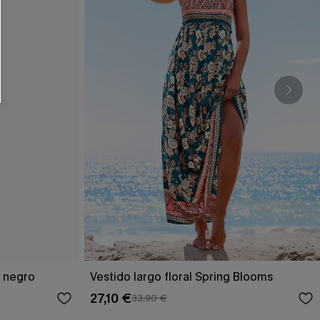
RSE
r este formulario, usted acepta nuestros
acidad
, y además acepta recibir correos
ticos de Cupshe en cualquier momento del
r ninguna compra. Podemos utilizar la
ductos y ofertas adaptados a su perfil.
o negro
Vestido largo floral Spring Blooms
27,10 €
33,90 €