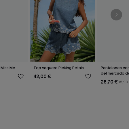
 Miss Me
Top vaquero Picking Petals
Pantalones co
del mercado de
42,00 €
28,70 €
35,90