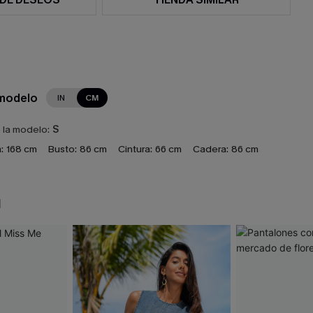
 modelo
IN
CM
e la modelo:
S
:
168 cm
Busto:
86 cm
Cintura:
66 cm
Cadera:
86 cm
N