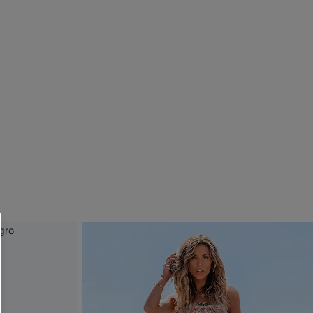
 CUPSHE?
ompra mínima