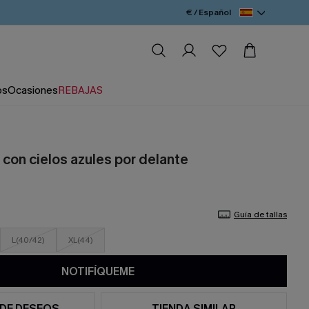
€ / Español
os
Ocasiones
REBAJAS
con cielos azules por delante
Guía de tallas
L(40/42)
XL(44)
NOTIFÍQUEME
 DE DESEOS
TIENDA SIMILAR