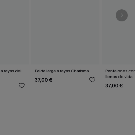
a rayas del
Falda larga a rayas Charisma
Pantalones cor
b
llenos de vida
37,00 €
37,00 €