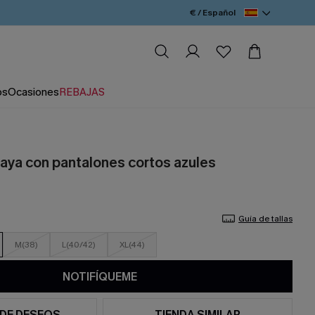
€ / Español
os
Ocasiones
REBAJAS
laya con pantalones cortos azules
Guía de tallas
M(38)
L(40/42)
XL(44)
NOTIFÍQUEME
 DE DESEOS
TIENDA SIMILAR