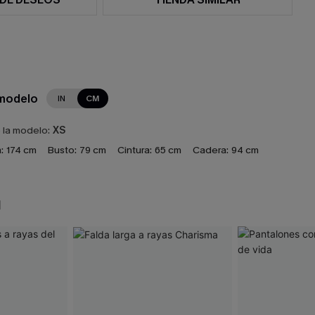
 modelo
IN
CM
e la modelo:
XS
:
174 cm
Busto:
79 cm
Cintura:
65 cm
Cadera:
94 cm
N