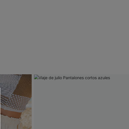
 CUPSHE?
ompra mínima