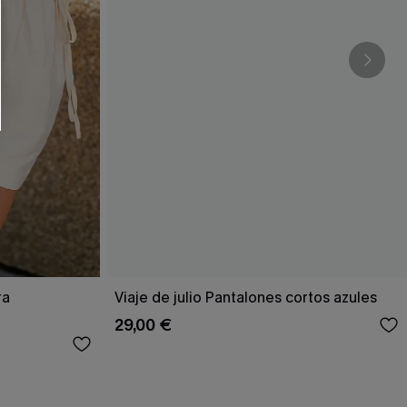
RSE
r este formulario, usted acepta nuestros
acidad
, y además acepta recibir correos
ticos de Cupshe en cualquier momento del
r ninguna compra. Podemos utilizar la
ductos y ofertas adaptados a su perfil.
ra
Viaje de julio Pantalones cortos azules
29,00 €