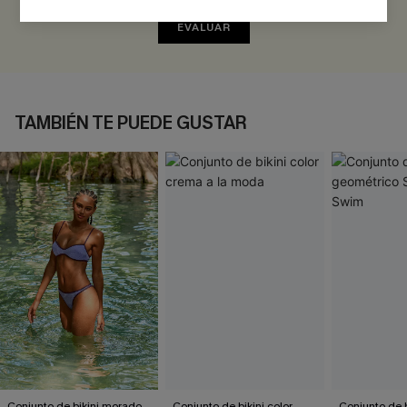
EVALUAR
TAMBIÉN TE PUEDE GUSTAR
Conjunto de bikini morado
Conjunto de bikini color
Conjunto de b