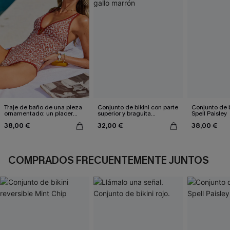
Traje de baño de una pieza
Conjunto de bikini con parte
Conjunto de b
ornamentado: un placer
superior y braguita
Spell Paisley
culpable
reversible de pata de gallo
38,00 €
32,00 €
38,00 €
marrón
COMPRADOS FRECUENTEMENTE JUNTOS