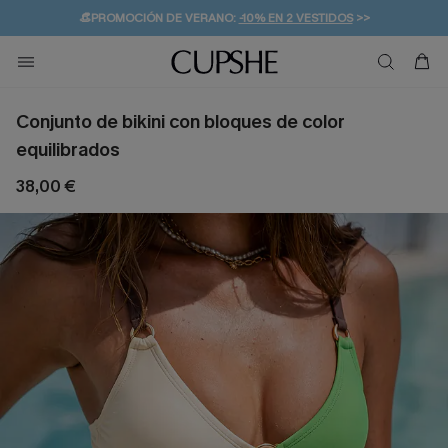
👒PROMOCIÓN DE VERANO:
-10% EN 2 VESTIDOS
>>
🚚ENVÍO GRATUITO A PARTIR DE 49 € >>
💌¡SUSCRIBIRSE & GANAR -10% EXTRA!
Conjunto de bikini con bloques de color
equilibrados
38,00 €