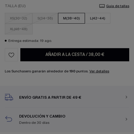
TALLA (EU)
Guía de tallas
XS(30-32)
S(34-36)
M(38-40)
L(42-44)
XL(46-48)
Entrega estimada: 19 ago.
AÑADIR A LA CESTA
/
38,00 €
Los Sunchasers ganarán alrededor de
190
puntos.
Ver detalles
ENVÍO GRATIS A PARTIR DE 49 €
DEVOLUCIÓN Y CAMBIO
Dentro de 30 días