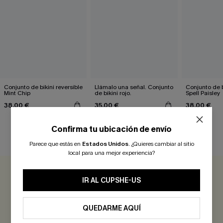
Conjunto de bikini reversible
Llámalo una señal. Conjunto
Conjunto de b
Mint Chip
de bikini rojo.
Spell Paisley
38,00 €
35,00 €
38,00 €
Confirma tu ubicación de envío
RESEÑAS DE CLIENTES
Parece que estás en
Estados Unidos
.
¿Quieres cambiar al sitio
local para una mejor experiencia?
0.0
IR AL CUPSHE-US
Sé el Primero en Reseñar
QUEDARME AQUÍ
¡Gana más de 30 puntos por cada reseña que dejes!