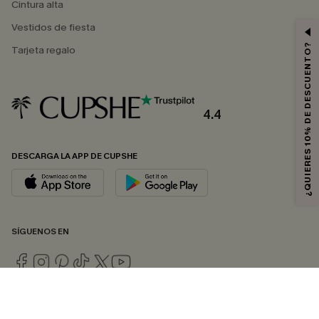
Cintura alta
Vestidos de fiesta
¿QUIERES 10% DE DESCUENTO?
Tarjeta regalo
4.4
DESCARGA LA APP DE CUPSHE
SÍGUENOS EN