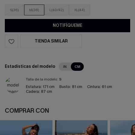
S(36)
M(38)
L(40/42)
XL(44)
NOTIFÍQUEME
TIENDA SIMILAR
Estadísticas del modelo
IN
CM
Talla de la modelo:
S
Estatura:
171 cm
Busto:
81 cm
Cintura:
61 cm
Cadera:
87 cm
COMPRAR CON