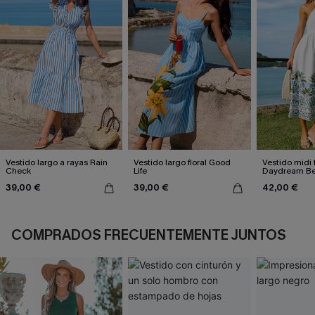
Vestido largo a rayas Rain
Vestido largo floral Good
Vestido midi f
Check
Life
Daydream Be
39,00 €
39,00 €
42,00 €
COMPRADOS FRECUENTEMENTE JUNTOS