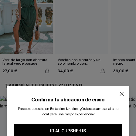
Vestido largo con abertura
Vestido con cinturón y un
Impresionante
lateral verde bosque
solo hombro con
negro
estampado de hojas
27,00 €
34,00 €
39,00 €
TAMBIÉN TE PUEDE GUSTAR
Confirma tu ubicación de envío
Parece que estás en
Estados Unidos
.
¿Quieres cambiar al sitio
local para una mejor experiencia?
IR AL CUPSHE-US