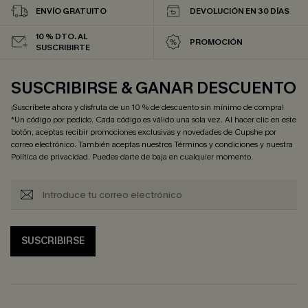
ENVÍO GRATUITO
DEVOLUCIÓN EN 30 DÍAS
10 % DTO. AL
PROMOCIÓN
SUSCRIBIRTE
SUSCRIBIRSE & GANAR DESCUENTO
¡Suscríbete ahora y disfruta de un 10 % de descuento sin mínimo de compra!
*Un código por pedido. Cada código es válido una sola vez. Al hacer clic en este
botón, aceptas recibir promociones exclusivas y novedades de Cupshe por
correo electrónico. También aceptas nuestros
Términos y condiciones
y nuestra
Política de privacidad
. Puedes darte de baja en cualquier momento.
SUSCRIBIRSE