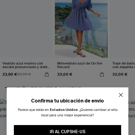
Vestido azul marino con
Minivestido azul de On the
Traje de bañ
escote pronunciado y doble
Record
con espalda 
cintura anudada
aleteo floral
23,90 €
33,00 €
32,00 €
29,90 €
TAMBIÉN TE PUEDE GUSTAR
Confirma tu ubicación de envío
Parece que estás en
Estados Unidos
.
¿Quieres cambiar al sitio
local para una mejor experiencia?
IR AL CUPSHE-US