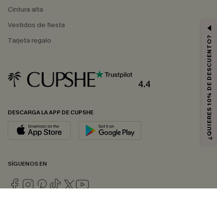
Cintura alta
Vestidos de fiesta
¿QUIERES 10% DE DESCUENTO?
Tarjeta regalo
4.4
DESCARGA LA APP DE CUPSHE
SÍGUENOS EN