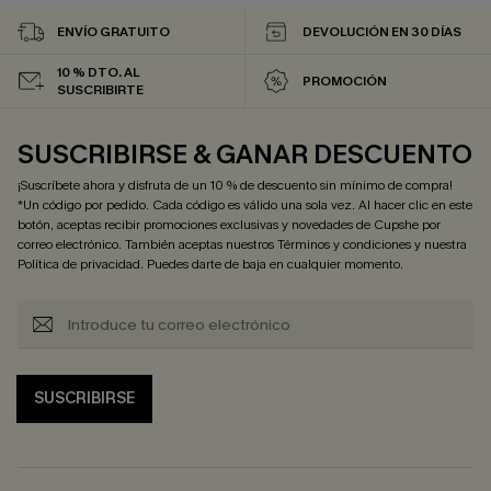
ENVÍO GRATUITO
DEVOLUCIÓN EN 30 DÍAS
10 % DTO. AL
PROMOCIÓN
SUSCRIBIRTE
SUSCRIBIRSE & GANAR DESCUENTO
¡Suscríbete ahora y disfruta de un 10 % de descuento sin mínimo de compra!
*Un código por pedido. Cada código es válido una sola vez. Al hacer clic en este
botón, aceptas recibir promociones exclusivas y novedades de Cupshe por
correo electrónico. También aceptas nuestros
Términos y condiciones
y nuestra
Política de privacidad
. Puedes darte de baja en cualquier momento.
SUSCRIBIRSE