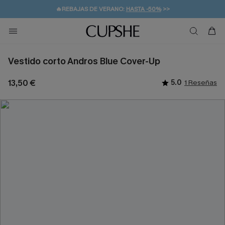
👒PROMOCIÓN DE VERANO:
-10% EN 2 VESTIDOS
>>
🚚ENVÍO GRATUITO A PARTIR DE 49 € >>
💌¡SUSCRIBIRSE & GANAR -10% EXTRA!
Vestido corto Andros Blue Cover-Up
13,50 €
5.0
1 Reseñas