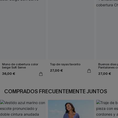
Mono de cobertura color
Top de rayas favorito
Buenos días p
beige Soft Serve
Pantalones c
27,00 €
cobertura Ch
36,00 €
27,00 €
COMPRADOS FRECUENTEMENTE JUNTOS