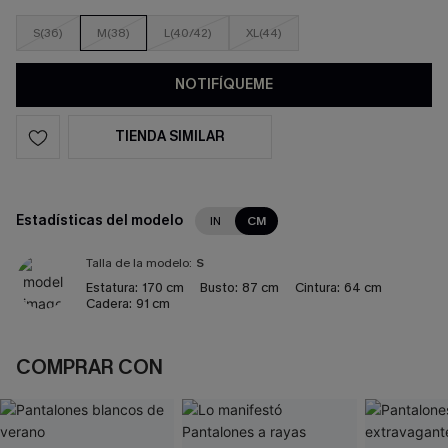
S(36)
M(38)
L(40/42)
XL(44)
NOTIFÍQUEME
TIENDA SIMILAR
Estadísticas del modelo
IN
CM
Talla de la modelo:
S
Estatura:
170 cm
Busto:
87 cm
Cintura:
64 cm
Cadera:
91 cm
COMPRAR CON