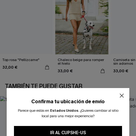
Top rosa "Pellízcame"
Chaleco beige para romper
Camiseta si
el hielo
sin adornos
32,00 €
33,00 €
33,00 €
TAMBIÉN TE PUEDE GUSTAR
Confirma tu ubicación de envío
Parece que estás en
Estados Unidos
.
¿Quieres cambiar al sitio
local para una mejor experiencia?
IR AL CUPSHE-US