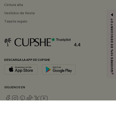
Cintura alta
Vestidos de fiesta
¿QUIERES 10% DE DESCUENTO?
Tarjeta regalo
4.4
DESCARGA LA APP DE CUPSHE
SÍGUENOS EN