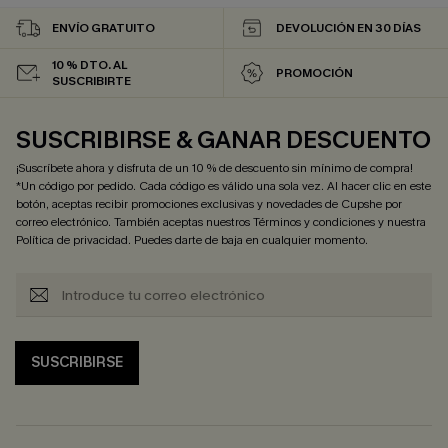
ENVÍO GRATUITO
DEVOLUCIÓN EN 30 DÍAS
10 % DTO. AL
PROMOCIÓN
SUSCRIBIRTE
SUSCRIBIRSE & GANAR DESCUENTO
¡Suscríbete ahora y disfruta de un 10 % de descuento sin mínimo de compra!
*Un código por pedido. Cada código es válido una sola vez. Al hacer clic en este
botón, aceptas recibir promociones exclusivas y novedades de Cupshe por
correo electrónico. También aceptas nuestros
Términos y condiciones
y nuestra
Política de privacidad
. Puedes darte de baja en cualquier momento.
SUSCRIBIRSE