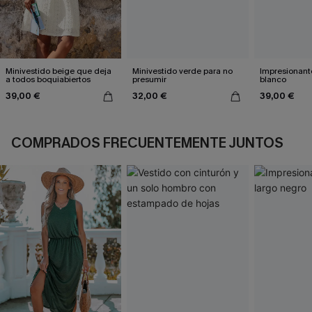
Minivestido beige que deja
Minivestido verde para no
Impresionante
a todos boquiabiertos
presumir
blanco
39,00 €
32,00 €
39,00 €
COMPRADOS FRECUENTEMENTE JUNTOS