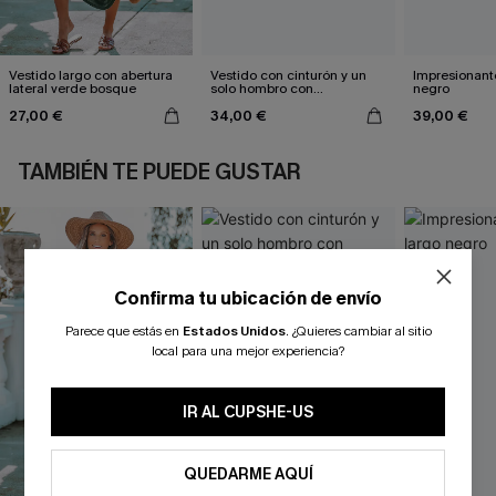
Vestido largo con abertura
Vestido con cinturón y un
Impresionante
lateral verde bosque
solo hombro con
negro
estampado de hojas
27,00 €
34,00 €
39,00 €
TAMBIÉN TE PUEDE GUSTAR
Confirma tu ubicación de envío
Parece que estás en
Estados Unidos
.
¿Quieres cambiar al sitio
local para una mejor experiencia?
IR AL CUPSHE-US
QUEDARME AQUÍ