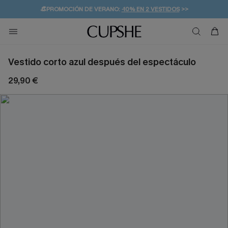
👒PROMOCIÓN DE VERANO:
-10% EN 2 VESTIDOS
>>
🚚ENVÍO GRATUITO A PARTIR DE 49 € >>
💌¡SUSCRIBIRSE & GANAR -10% EXTRA!
Vestido corto azul después del espectáculo
29,90 €