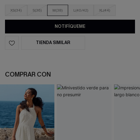
XS(34)
S(36)
M(38)
L(40/42)
XL(44)
NOTIFÍQUEME
TIENDA SIMILAR
COMPRAR CON