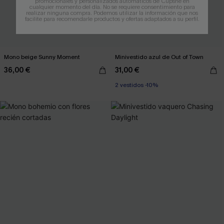
promocionales y personalizados automáticos de Cupshe en
cualquier momento del día. No se requiere consentimiento para
realizar ninguna compra. Podemos utilizar la información que nos
facilite para recomendarle productos y ofertas adaptados a su perfil.
Mono beige Sunny Moment
Minivestido azul de Out of Town
36,00 €
31,00 €
2 vestidos -10%