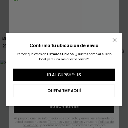
Minifalda beige para lucirse
Vestido corto a rayas "Along the
Way"
Confirma tu ubicación de envío
29,00 €
37,00 €
Parece que estás en
Estados Unidos
.
¿Quieres cambiar al sitio
¿NUEVO EN CUPSHE?
local para una mejor experiencia?
-10% extra sin compra mínima
IR AL CUPSHE-US
QUEDARME AQUÍ
SUSCRIBIRSE
Al proporcionar su información de contacto y enviar este formulario,
usted acepta nuestros
Términos y condiciones
y nuestra
Política de
privacidad
, y además acepta recibir correos electrónicos