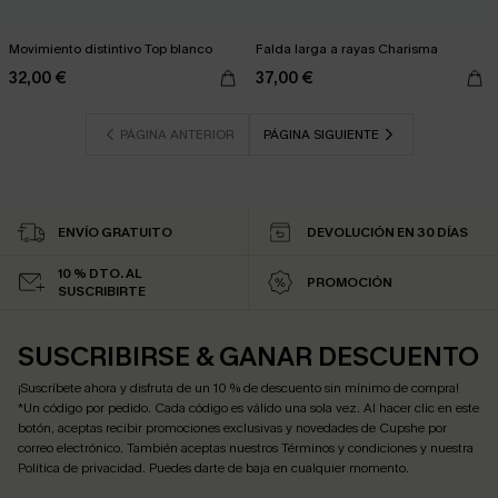
Movimiento distintivo Top blanco
Falda larga a rayas Charisma
32,00 €
37,00 €
PÁGINA ANTERIOR
PÁGINA SIGUIENTE
ENVÍO GRATUITO
DEVOLUCIÓN EN 30 DÍAS
10 % DTO. AL
PROMOCIÓN
SUSCRIBIRTE
SUSCRIBIRSE & GANAR DESCUENTO
¡Suscríbete ahora y disfruta de un 10 % de descuento sin mínimo de compra!
*Un código por pedido. Cada código es válido una sola vez. Al hacer clic en este
botón, aceptas recibir promociones exclusivas y novedades de Cupshe por
correo electrónico. También aceptas nuestros
Términos y condiciones
y nuestra
Política de privacidad
. Puedes darte de baja en cualquier momento.