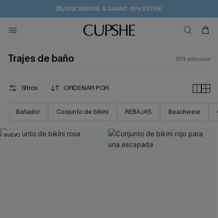
💌¡SUSCRIBIRSE & GANAR -10% EXTRA!
🚚ENVÍO GRATUITO A PARTIR DE 49 € >>
Trajes de baño
1011
artículos
filtros
ORDENAR POR
Bañador
Conjunto de bikini
REBAJAS
Beachwear
NUEVO