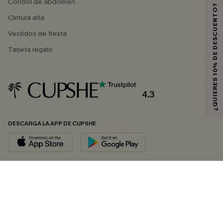
Control de abdomen
¿QUIERES 10% DE DESCUENTO?
Cintura alta
Vestidos de fiesta
Tarjeta regalo
4.3
DESCARGA LA APP DE CUPSHE
SÍGUENOS EN