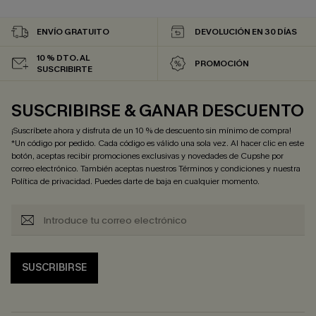
ENVÍO GRATUITO
DEVOLUCIÓN EN 30 DÍAS
10 % DTO. AL
PROMOCIÓN
SUSCRIBIRTE
SUSCRIBIRSE & GANAR DESCUENTO
¡Suscríbete ahora y disfruta de un 10 % de descuento sin mínimo de compra!
*Un código por pedido. Cada código es válido una sola vez. Al hacer clic en este
botón, aceptas recibir promociones exclusivas y novedades de Cupshe por
correo electrónico. También aceptas nuestros
Términos y condiciones
y nuestra
Política de privacidad
. Puedes darte de baja en cualquier momento.
SUSCRIBIRSE