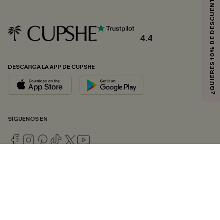
¿QUIERES 10% DE DESCUENTO?
4.4
DESCARGA LA APP DE CUPSHE
SÍGUENOS EN
© 2026 CUPSHE ESPAÑA
Consulte nuestras
Condiciones Generales
,
Política de Privacidad
y
Declaración de accesibilidad
.