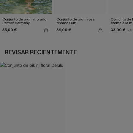
Conjunto de bikini morado
Conjunto de bikini rosa
Conjunto de b
Perfect Harmony
"Peace Out"
crema a la 
35,00 €
39,00 €
33,00 €
37,0
REVISAR RECIENTEMENTE