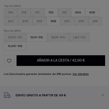
Top de bikini
75A
75B
75C
75D
75E
80A
80B
80C
80D
80E
85B
85C
85D
85E
Bas de bikini
XS(30-32)
S(34-36)
M(38-40)
L(42-44)
XL(46-48)
AÑADIR A LA CESTA
/
42,00 €
Los Sunchasers ganarán alrededor de
210
puntos.
Ver detalles
ENVÍO GRATIS A PARTIR DE 49 €