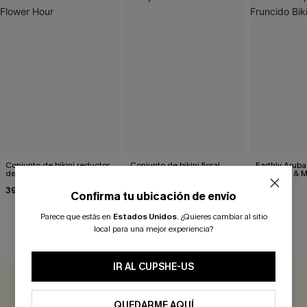
Conjunto de bikini reductor
Conjunto de bikini floral
Earthly Aruba
de abdomen Flower Hour
Sunny With a Chance
Front Top & M
Fruncido Biki
39,00 €
42,00 €
32,00 €
Confirma tu ubicación de envío
Parece que estás en
Estados Unidos
.
¿Quieres cambiar al sitio
local para una mejor experiencia?
RESEÑAS DE CLIENTES
IR AL CUPSHE-US
0.0
QUEDARME AQUÍ