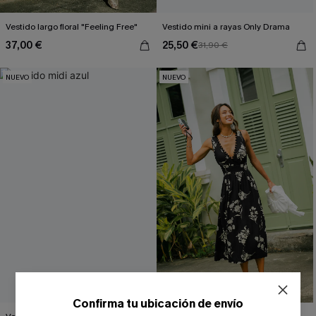
Vestido largo floral "Feeling Free"
Vestido mini a rayas Only Drama
37,00 €
25,50 €
31,90 €
NUEVO
NUEVO
Confirma tu ubicación de envío