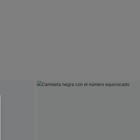
 CUPSHE?
ompra mínima