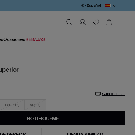
€ / Español
os
Ocasiones
REBAJAS
uperior
Guía de tallas
L(40/42)
XL(44)
NOTIFÍQUEME
 DE DESEOS
TIENDA SIMILAR