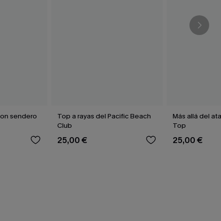
con sendero
Top a rayas del Pacific Beach
Más allá del at
Club
Top
25,00 €
25,00 €