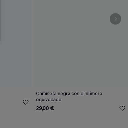
RSE
r este formulario, usted acepta nuestros
acidad
, y además acepta recibir correos
ticos de Cupshe en cualquier momento del
r ninguna compra. Podemos utilizar la
ductos y ofertas adaptados a su perfil.
Camiseta negra con el número
equivocado
29,00 €