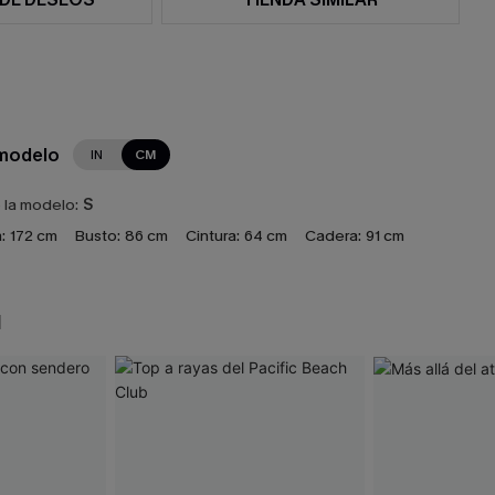
 modelo
IN
CM
e la modelo:
S
:
172 cm
Busto:
86 cm
Cintura:
64 cm
Cadera:
91 cm
N