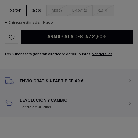
XS(34)
S(36)
M(38)
L(40/42)
XL(44)
Entrega estimada: 19 ago.
AÑADIR A LA CESTA
/
21,50 €
Los Sunchasers ganarán alrededor de
108
puntos.
Ver detalles
ENVÍO GRATIS A PARTIR DE 49 €
DEVOLUCIÓN Y CAMBIO
Dentro de 30 días