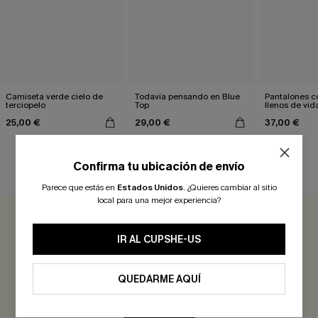
Camiseta verde cielo de
Todavía pensando en Blue
Pantalones co
terciopelo
Top
llenos de vid
25,00 €
29,00 €
37,00 €
Confirma tu ubicación de envío
RESEÑAS DE CLIENTES
Parece que estás en
Estados Unidos
.
¿Quieres cambiar al sitio
local para una mejor experiencia?
0.0
IR AL CUPSHE-US
Sé el Primero en Reseñar
QUEDARME AQUÍ
¡Gana más de 30 puntos por cada reseña que dejes!
EVALUAR