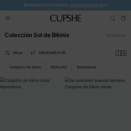
👒PROMOCIÓN DE VERANO:
-10% EN 2 VESTIDOS
>>
🚚ENVÍO GRATUITO A PARTIR DE 49 € >>
💌¡SUSCRIBIRSE & GANAR -10% EXTRA!
Colección Sol de Bikinis
215
artículos
filtros
ORDENAR POR
Conjunto de bikini
REBAJAS
Beachwear