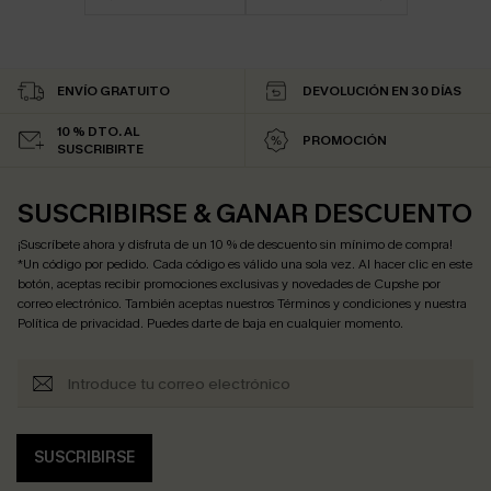
ENVÍO GRATUITO
DEVOLUCIÓN EN 30 DÍAS
10 % DTO. AL
PROMOCIÓN
SUSCRIBIRTE
SUSCRIBIRSE & GANAR DESCUENTO
¡Suscríbete ahora y disfruta de un 10 % de descuento sin mínimo de compra!
*Un código por pedido. Cada código es válido una sola vez. Al hacer clic en este
botón, aceptas recibir promociones exclusivas y novedades de Cupshe por
correo electrónico. También aceptas nuestros
Términos y condiciones
y nuestra
Política de privacidad
. Puedes darte de baja en cualquier momento.
SUSCRIBIRSE