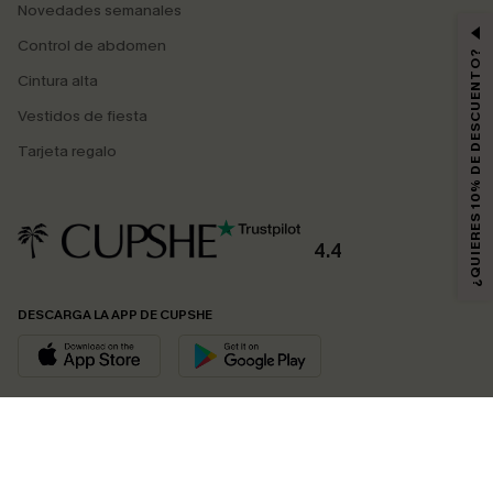
Novedades semanales
Control de abdomen
¿QUIERES 10% DE DESCUENTO?
Cintura alta
Vestidos de fiesta
Tarjeta regalo
4.4
DESCARGA LA APP DE CUPSHE
SÍGUENOS EN