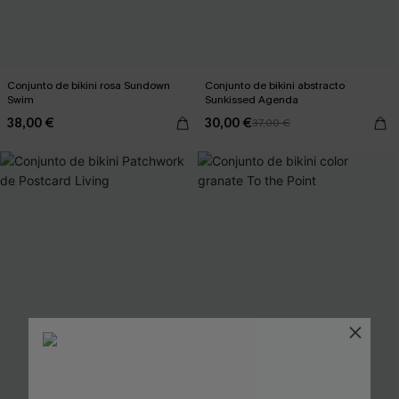
Conjunto de bikini rosa Sundown
Conjunto de bikini abstracto
Swim
Sunkissed Agenda
38,00 €
30,00 €
37,00 €