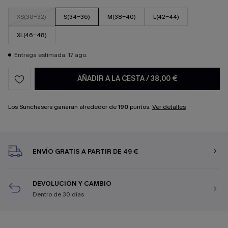
XS(30-32)
S(34-36)
M(38-40)
L(42-44)
XL(46-48)
Entrega estimada: 17 ago.
AÑADIR A LA CESTA
/
38,00 €
Los Sunchasers ganarán alrededor de
190
puntos.
Ver detalles
ENVÍO GRATIS A PARTIR DE 49 €
DEVOLUCIÓN Y CAMBIO
Dentro de 30 días