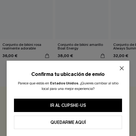
Conjunto de bikini rosa
Conjunto de bikini amarillo
Conjunto de b
realmente adorable
Boat Energy
Always Sum
36,00 €
38,00 €
32,00 €
Confirma tu ubicación de envío
RESEÑAS DE CLIENTES
Parece que estás en
Estados Unidos
.
¿Quieres cambiar al sitio
local para una mejor experiencia?
0.0
IR AL CUPSHE-US
Sé el Primero en Reseñar
QUEDARME AQUÍ
¡Gana más de 30 puntos por cada reseña que dejes!