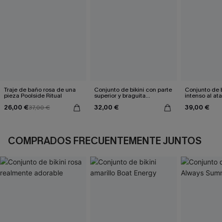
Traje de baño rosa de una
Conjunto de bikini con parte
Conjunto de 
pieza Poolside Ritual
superior y braguita
intenso al at
reversible de pata de gallo
26,00 €
32,00 €
39,00 €
37,00 €
marrón
COMPRADOS FRECUENTEMENTE JUNTOS