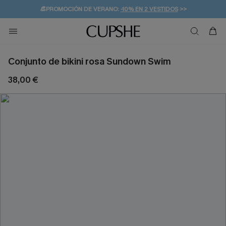
👒PROMOCIÓN DE VERANO:
-10% EN 2 VESTIDOS
>>
🚚ENVÍO GRATUITO A PARTIR DE 49 € >>
💌¡SUSCRIBIRSE & GANAR -10% EXTRA!
Conjunto de bikini rosa Sundown Swim
38,00 €