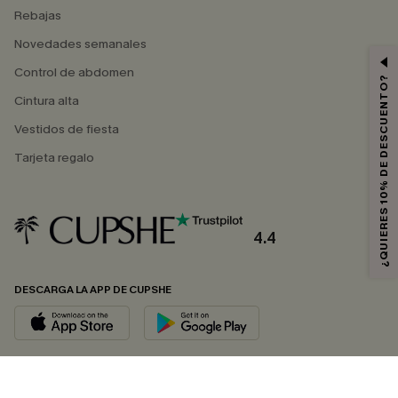
Rebajas
Novedades semanales
Control de abdomen
¿QUIERES 10% DE DESCUENTO?
Cintura alta
Vestidos de fiesta
Tarjeta regalo
4.4
DESCARGA LA APP DE CUPSHE
SÍGUENOS EN