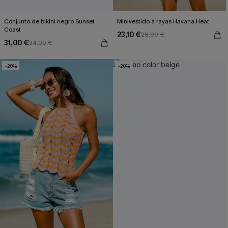
Conjunto de bikini negro Sunset
Minivestido a rayas Havana Heat
Coast
23,10 €
28,90 €
31,00 €
34,00 €
-20%
-20%