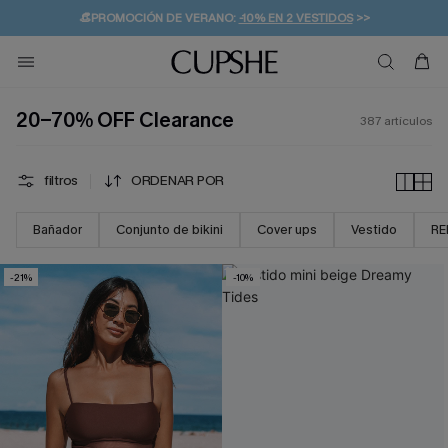
👒PROMOCIÓN DE VERANO:
-10% EN 2 VESTIDOS
>>
🚚ENVÍO GRATUITO A PARTIR DE 49 € >>
💌¡SUSCRIBIRSE & GANAR -10% EXTRA!
20-70% OFF Clearance
387
artículos
filtros
ORDENAR POR
Bañador
Conjunto de bikini
Cover ups
Vestido
RE
-21%
-10%