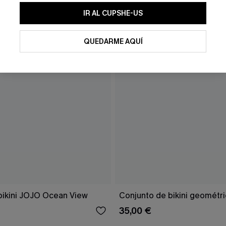
IR AL CUPSHE-US
QUEDARME AQUÍ
bikini JOJO Ocean View
Conjunto de bikini geométri
35,00 €