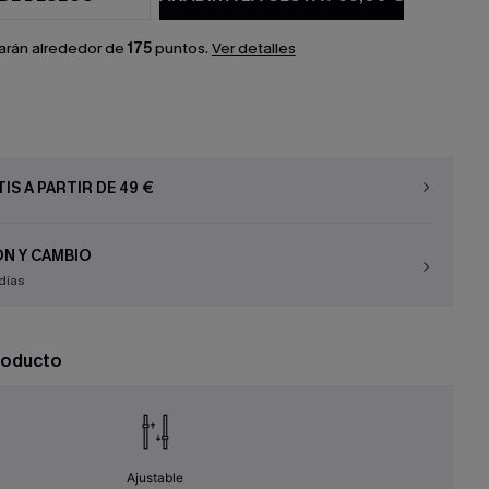
arán alrededor de
175
puntos.
Ver detalles
IS A PARTIR DE 49 €
N Y CAMBIO
días
roducto
Ajustable