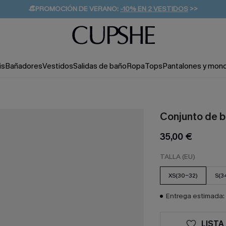
👒PROMOCIÓN DE VERANO:
-10% EN 2 VESTIDOS
>>
🚚ENVÍO GRATUITO A PARTIR DE 49 € >>
💌¡SUSCRIBIRSE & GANAR -10% EXTRA!
is
Bañadores
Vestidos
Salidas de baño
Ropa
Tops
Pantalones y mon
Conjunto de b
35,00 €
TALLA (EU)
XS(30-32)
S(3
Entrega estimada: 
LISTA