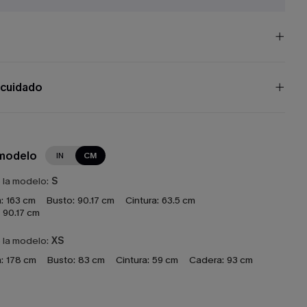
 cuidado
 modelo
IN
CM
e la modelo:
S
:
163 cm
Busto:
90.17 cm
Cintura:
63.5 cm
90.17 cm
e la modelo:
XS
:
178 cm
Busto:
83 cm
Cintura:
59 cm
Cadera:
93 cm