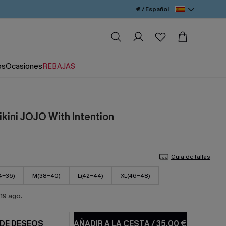
€ / Español
os
Ocasiones
REBAJAS
ikini JOJO With Intention
Guía de tallas
4-36)
M(38-40)
L(42-44)
XL(46-48)
19 ago.
 DE DESEOS
AÑADIR A LA CESTA
/
35,00 €