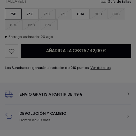
TALLA (EU)
Guía de tallas
75B
75C
75D
75E
80A
80B
80C
80D
85B
85C
Entrega estimada: 20 ago.
AÑADIR A LA CESTA
/
42,00 €
Los Sunchasers ganarán alrededor de
210
puntos.
Ver detalles
ENVÍO GRATIS A PARTIR DE 49 €
DEVOLUCIÓN Y CAMBIO
Dentro de 30 días