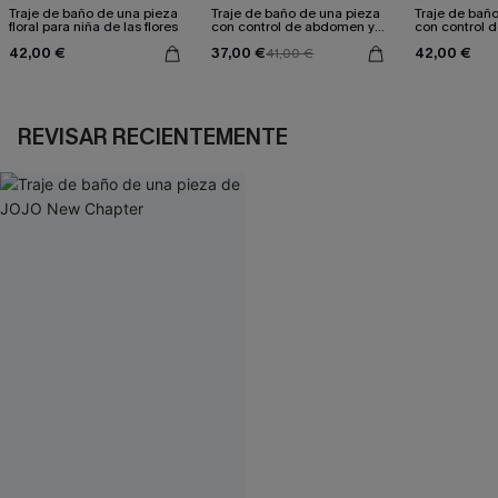
Traje de baño de una pieza
Traje de baño de una pieza
Traje de bañ
floral para niña de las flores
con control de abdomen y
con control 
estampado de atardecer
Secret Cove
42,00 €
37,00 €
42,00 €
desvanecido
41,00 €
REVISAR RECIENTEMENTE