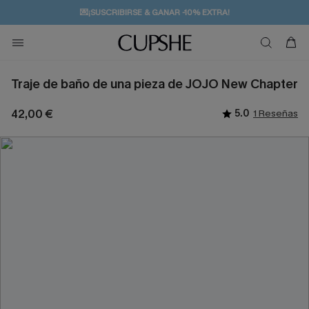
💌¡SUSCRIBIRSE & GANAR -10% EXTRA!
🚚ENVÍO GRATUITO A PARTIR DE 49 € >>
Traje de baño de una pieza de JOJO New Chapter
42,00 €
5.0
1 Reseñas