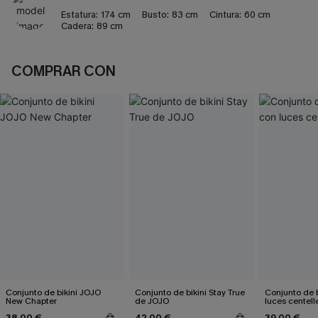
Estatura:
174 cm
Busto:
83 cm
Cintura:
60 cm
Cadera:
89 cm
COMPRAR CON
Conjunto de bikini JOJO
Conjunto de bikini Stay True
Conjunto de b
New Chapter
de JOJO
luces centell
38,00 €
42,00 €
39,00 €