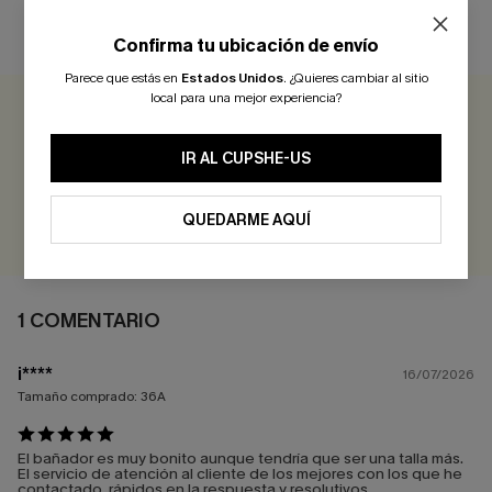
RESEÑAS DE CLIENTES
Confirma tu ubicación de envío
Parece que estás en
Estados Unidos
.
¿Quieres cambiar al sitio
local para una mejor experiencia?
5.0
1 COMENTARIO
IR AL CUPSHE-US
¡Gana más de 30 puntos por cada reseña que dejes!
QUEDARME AQUÍ
EVALUAR
1 COMENTARIO
i****
16/07/2026
Tamaño comprado:
36A
El bañador es muy bonito aunque tendría que ser una talla más.
El servicio de atención al cliente de los mejores con los que he
contactado, rápidos en la respuesta y resolutivos.