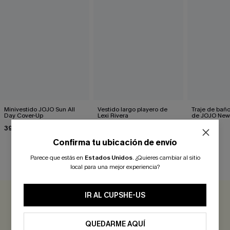
Minivestido JOJO Sun All
Vestido largo playero de
Traje de bañ
Day Cover-Up
Lexi Rivera
de JOJO New
39,00 €
39,00 €
42,00 €
Confirma tu ubicación de envío
Parece que estás en
Estados Unidos
.
¿Quieres cambiar al sitio
RESEÑAS DE CLIENTES
local para una mejor experiencia?
IR AL CUPSHE-US
0.0
QUEDARME AQUÍ