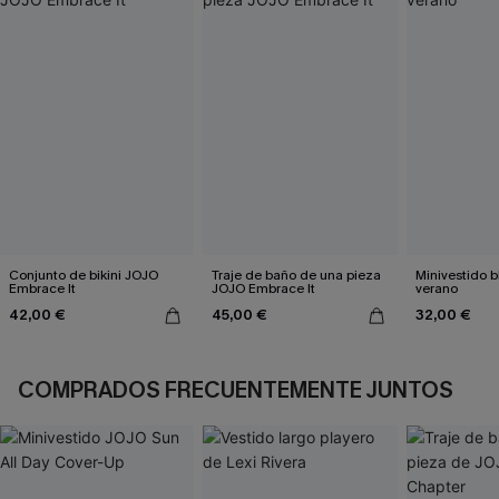
Conjunto de bikini JOJO
Traje de baño de una pieza
Minivestido 
Embrace It
JOJO Embrace It
verano
42,00 €
45,00 €
32,00 €
COMPRADOS FRECUENTEMENTE JUNTOS