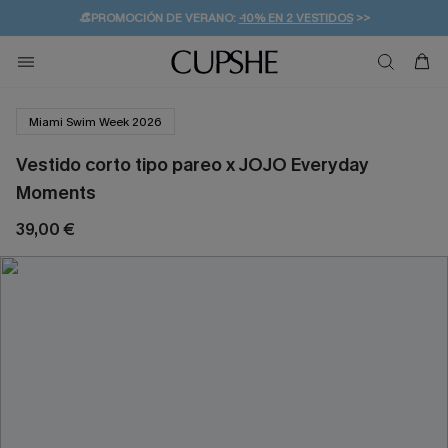
👒PROMOCIÓN DE VERANO:
-10% EN 2 VESTIDOS
>>
🚚ENVÍO GRATUITO A PARTIR DE 49 € >>
💌¡SUSCRIBIRSE & GANAR -10% EXTRA!
Miami Swim Week 2026
Vestido corto tipo pareo x JOJO Everyday
Moments
39,00 €