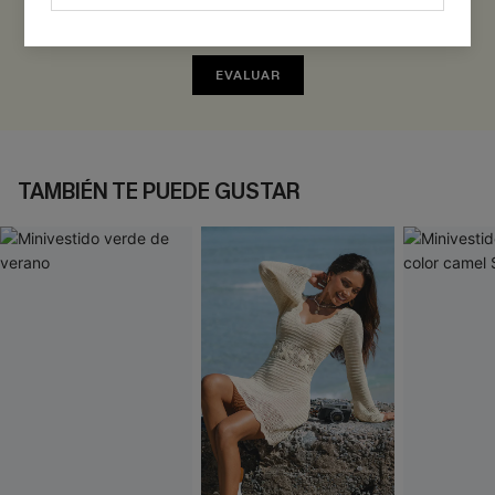
Sé el Primero en Reseñar
¡Gana más de 30 puntos por cada reseña que dejes!
EVALUAR
TAMBIÉN TE PUEDE GUSTAR