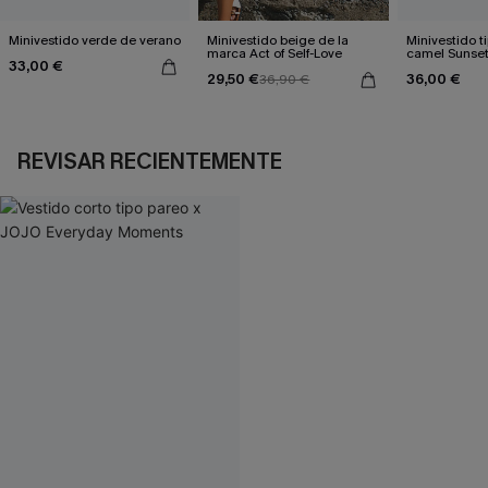
Minivestido verde de verano
Minivestido beige de la
Minivestido t
marca Act of Self-Love
camel Sunset
33,00 €
29,50 €
36,00 €
36,90 €
REVISAR RECIENTEMENTE