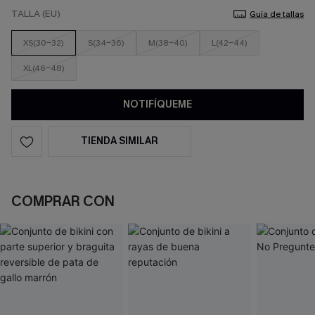
TALLA (EU)
Guía de tallas
XS(30-32)
S(34-36)
M(38-40)
L(42-44)
XL(46-48)
NOTIFÍQUEME
TIENDA SIMILAR
COMPRAR CON