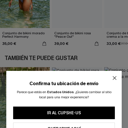
Conjunto de bikini morado
Conjunto de bikini rosa
Conjunto de b
Perfect Harmony
"Peace Out"
crema a la 
35,00 €
39,00 €
33,00 €
37,0
TAMBIÉN TE PUEDE GUSTAR
Confirma tu ubicación de envío
Parece que estás en
Estados Unidos
.
¿Quieres cambiar al sitio
local para una mejor experiencia?
IR AL CUPSHE-US