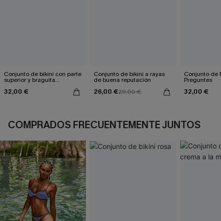
Conjunto de bikini con parte
Conjunto de bikini a rayas
Conjunto de B
superior y braguita
de buena reputación
Preguntes
reversible de pata de gallo
32,00 €
26,00 €
32,00 €
marrón
29,00 €
COMPRADOS FRECUENTEMENTE JUNTOS