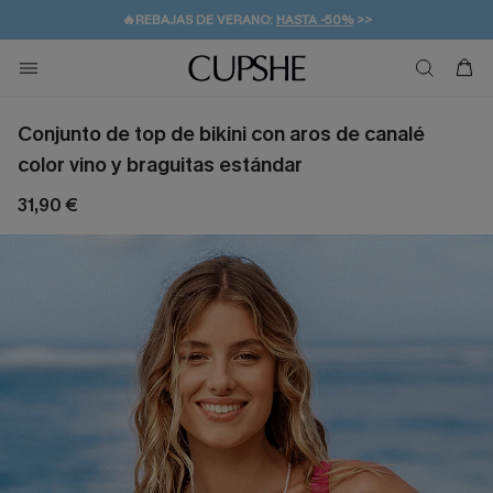
👒PROMOCIÓN DE VERANO:
-10% EN 2 VESTIDOS
>>
🚚ENVÍO GRATUITO A PARTIR DE 49 € >>
💌¡SUSCRIBIRSE & GANAR -10% EXTRA!
Conjunto de top de bikini con aros de canalé
color vino y braguitas estándar
31,90 €