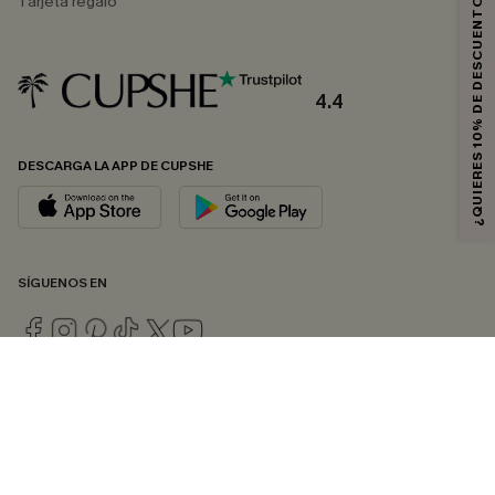
¿QUIERES 10% DE DESCUENTO?
Tarjeta regalo
4.4
DESCARGA LA APP DE CUPSHE
SÍGUENOS EN
© 2026 CUPSHE ESPAÑA
Consulte nuestras
Condiciones Generales
,
Política de Privacidad
y
Declaración de accesibilidad
.