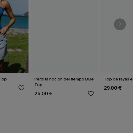
 Top
Perdí la noción del tiempo Blue
Top de rayas e
Top
29,00 €
25,00 €