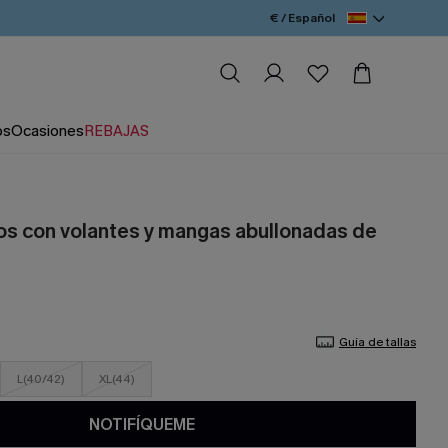
€ / Español
os
Ocasiones
REBAJAS
os con volantes y mangas abullonadas de
Guía de tallas
L(40/42)
XL(44)
NOTIFÍQUEME