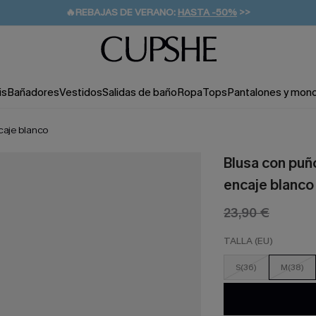
👒PROMOCIÓN DE VERANO:
-10% EN 2 VESTIDOS
>>
🚚ENVÍO GRATUITO A PARTIR DE 49 € >>
💌¡SUSCRIBIRSE & GANAR -10% EXTRA!
is
Bañadores
Vestidos
Salidas de baño
Ropa
Tops
Pantalones y mon
caje blanco
Blusa con puñ
encaje blanco
23,90 €
TALLA (EU)
S(36)
M(38)