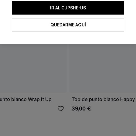
IR AL CUPSHE-US
QUEDARME AQUÍ
unto blanco Wrap It Up
Top de punto blanco Happy
39,00 €