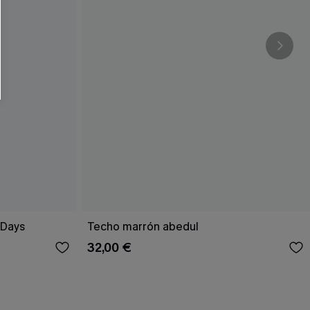
 Days
Techo marrón abedul
32,00 €