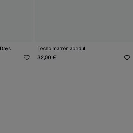
 Days
Techo marrón abedul
32,00 €