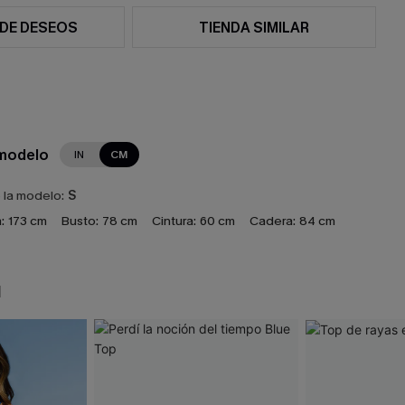
 DE DESEOS
TIENDA SIMILAR
 modelo
IN
CM
e la modelo:
S
:
173 cm
Busto:
78 cm
Cintura:
60 cm
Cadera:
84 cm
N