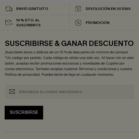
ENVÍO GRATUITO
DEVOLUCIÓN EN 30 DÍAS
10 % DTO. AL
PROMOCIÓN
SUSCRIBIRTE
SUSCRIBIRSE & GANAR DESCUENTO
¡Suscríbete ahora y disfruta de un 10 % de descuento sin mínimo de compra!
*Un código por pedido. Cada código es válido una sola vez. Al hacer clic en este
botón, aceptas recibir promociones exclusivas y novedades de Cupshe por
correo electrónico. También aceptas nuestros
Términos y condiciones
y nuestra
Política de privacidad
. Puedes darte de baja en cualquier momento.
SUSCRIBIRSE