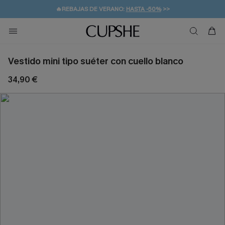
👒PROMOCIÓN DE VERANO:
-10% EN 2 VESTIDOS
>>
🚚ENVÍO GRATUITO A PARTIR DE 49 € >>
💌¡SUSCRIBIRSE & GANAR -10% EXTRA!
Vestido mini tipo suéter con cuello blanco
34,90 €