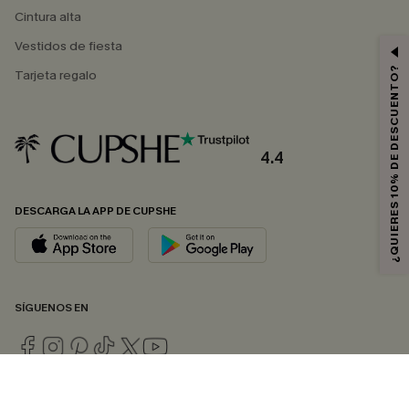
Cintura alta
Vestidos de fiesta
¿QUIERES 10% DE DESCUENTO?
Tarjeta regalo
4.4
DESCARGA LA APP DE CUPSHE
SÍGUENOS EN