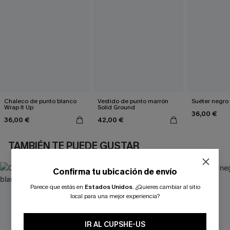
Chaleco de punto blanco
Vestido de punto marrón
Suéter negro
Wrap It Up
Solid Ground
36,00 €
36,00 €
42,00 €
TAMBIÉN TE PUEDE GUSTAR
Confirma tu ubicación de envío
Parece que estás en
Estados Unidos
.
¿Quieres cambiar al sitio
local para una mejor experiencia?
IR AL CUPSHE-US