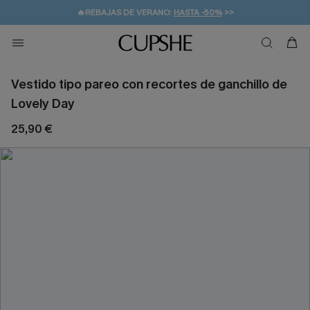
💌¡SUSCRIBIRSE & GANAR -10% EXTRA!
🚚ENVÍO GRATUITO A PARTIR DE 49 € >>
Vestido tipo pareo con recortes de ganchillo de
Lovely Day
25,90 €