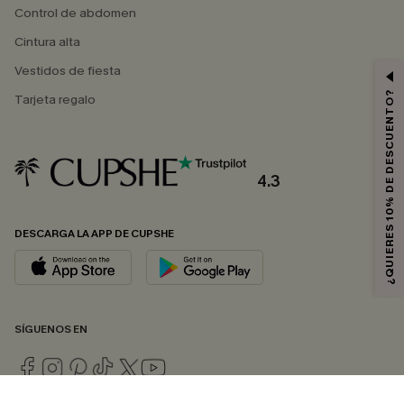
Control de abdomen
Cintura alta
Vestidos de fiesta
¿QUIERES 10% DE DESCUENTO?
Tarjeta regalo
4.3
DESCARGA LA APP DE CUPSHE
SÍGUENOS EN