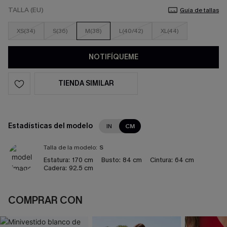
TALLA (EU)
Guía de tallas
XS(34)
S(36)
M(38)
L(40/42)
XL(44)
NOTIFÍQUEME
TIENDA SIMILAR
Estadísticas del modelo
IN
CM
Talla de la modelo:
S
Estatura:
170 cm
Busto:
84 cm
Cintura:
64 cm
Cadera:
92.5 cm
COMPRAR CON