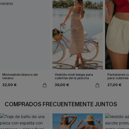
Minivestido blanco de
Vestido midi beige para
Pantalones c
verano
cubrirse de la piscina
para cubrirse 
sol
32,00 €
39,00 €
27,00 €
COMPRADOS FRECUENTEMENTE JUNTOS