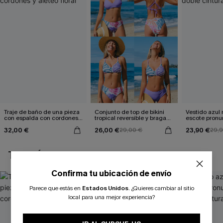
Traje de baño de una pieza
Conjunto de top de bikini
Vestido azul
con espalda con cordones y
tropical reversible y braga
escote pronu
aleteo floral
de talle medio Escaping
cintura anud
32,00 €
26,00 €
23,90 €
29,00 €
29,
TAMBIÉN TE PUEDE GUSTAR
Confirma tu ubicación de envío
Parece que estás en
Estados Unidos
.
¿Quieres cambiar al sitio
local para una mejor experiencia?