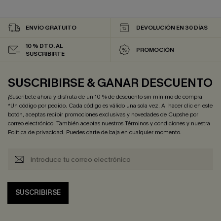
ENVÍO GRATUITO
DEVOLUCIÓN EN 30 DÍAS
10 % DTO. AL
PROMOCIÓN
SUSCRIBIRTE
SUSCRIBIRSE & GANAR DESCUENTO
¡Suscríbete ahora y disfruta de un 10 % de descuento sin mínimo de compra!
*Un código por pedido. Cada código es válido una sola vez. Al hacer clic en este
botón, aceptas recibir promociones exclusivas y novedades de Cupshe por
correo electrónico. También aceptas nuestros
Términos y condiciones
y nuestra
Política de privacidad
. Puedes darte de baja en cualquier momento.
SUSCRIBIRSE