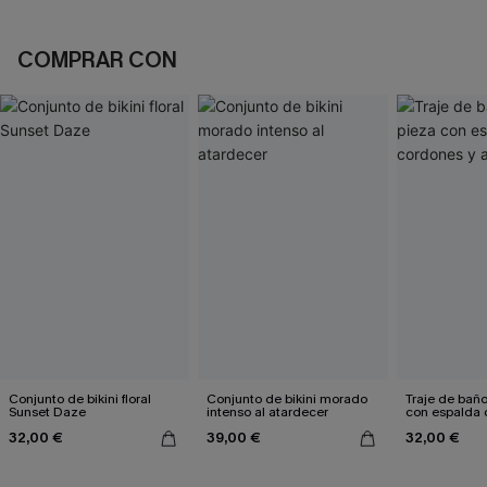
COMPRAR CON
Conjunto de bikini floral
Conjunto de bikini morado
Traje de bañ
Sunset Daze
intenso al atardecer
con espalda 
aleteo floral
32,00 €
39,00 €
32,00 €