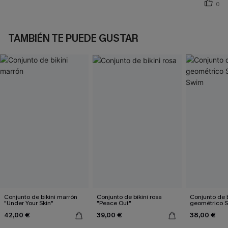
0
TAMBIÉN TE PUEDE GUSTAR
Conjunto de bikini marrón
Conjunto de bikini rosa
Conjunto de b
"Under Your Skin"
"Peace Out"
geométrico 
42,00 €
39,00 €
38,00 €