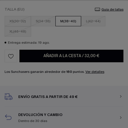
TALLA (EU)
Guía de tallas
XS(30-32)
S(34-36)
M(38-40)
L(42-44)
XL(46-48)
Entrega estimada: 19 ago.
AÑADIR A LA CESTA
/
32,00 €
Los Sunchasers ganarán alrededor de
160
puntos.
Ver detalles
ENVÍO GRATIS A PARTIR DE 49 €
DEVOLUCIÓN Y CAMBIO
Dentro de 30 días