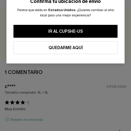
Confirma tu ubicación de envío
Parece que estás en
Estados Unidos
.
¿Quieres cambiar al sitio
local para una mejor experiencia?
4.0
1 COMENTARIO
IR AL CUPSHE-US
¡Gana más de 30 puntos por cada reseña que dejes!
EVALUAR
QUEDARME AQUÍ
1 COMENTARIO
c****
27/06/2026
Tamaño comprado:
XL / XL
Muy bonito
Reseña Incentivada