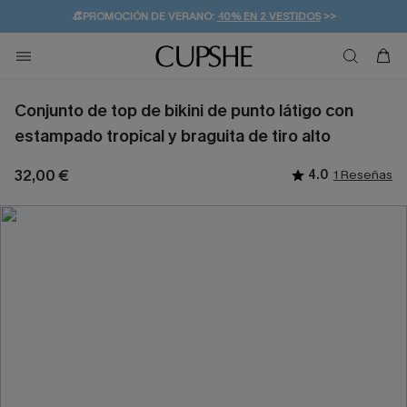
👒PROMOCIÓN DE VERANO:
-10% EN 2 VESTIDOS
>>
🚚ENVÍO GRATUITO A PARTIR DE 49 € >>
💌¡SUSCRIBIRSE & GANAR -10% EXTRA!
Conjunto de top de bikini de punto látigo con
estampado tropical y braguita de tiro alto
32,00 €
4.0
1 Reseñas