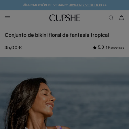
👒PROMOCIÓN DE VERANO:
-10% EN 2 VESTIDOS
>>
🚚ENVÍO GRATUITO A PARTIR DE 49 € >>
💌¡SUSCRIBIRSE & GANAR -10% EXTRA!
Conjunto de bikini floral de fantasía tropical
35,00 €
5.0
1 Reseñas