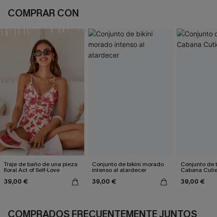
COMPRAR CON
Traje de baño de una pieza
Conjunto de bikini morado
Conjunto de t
floral Act of Self-Love
intenso al atardecer
Cabana Cuti
39,00 €
39,00 €
39,00 €
COMPRADOS FRECUENTEMENTE JUNTOS