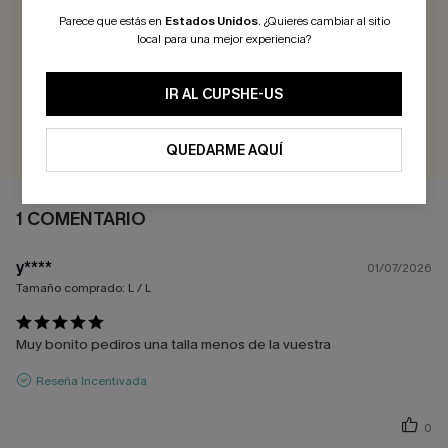
Parece que estás en
Estados Unidos
.
¿Quieres cambiar al sitio
5.0
1 COMENTARIO
local para una mejor experiencia?
¡Gana más de 30 puntos por cada reseña que dejes!
IR AL CUPSHE-US
EVALUAR
QUEDARME AQUÍ
1 COMENTARIO
y****
01/07/2026
Tamaño comprado:
L / L
Muy bonito pediros una talla menos de la vuestra
Reseña Incentivada
0