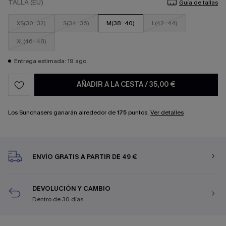
TALLA (EU)
Guía de tallas
XS(30-32)
S(34-36)
M(38-40)
L(42-44)
XL(46-48)
Entrega estimada: 19 ago.
AÑADIR A LA CESTA
/
35,00 €
Los Sunchasers ganarán alrededor de
175
puntos.
Ver detalles
ENVÍO GRATIS A PARTIR DE 49 €
DEVOLUCIÓN Y CAMBIO
Dentro de 30 días