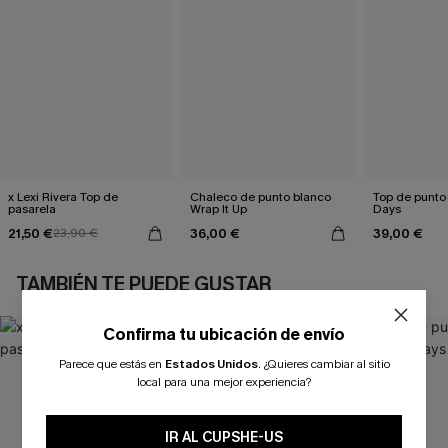
x Lexi Rivera Top de
Chaleco de punto blanco
Top de punto
pasarela
Wrap It Up
Days
21,50 €
36,00 €
39,00 €
23,90 €
TAMBIÉN TE PUEDE GUSTAR
Confirma tu ubicación de envío
Parece que estás en
Estados Unidos
.
¿Quieres cambiar al sitio
local para una mejor experiencia?
IR AL CUPSHE-US