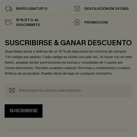
ENVÍO GRATUITO
DEVOLUCIÓN EN 30 DÍAS
10 % DTO. AL
PROMOCIÓN
SUSCRIBIRTE
SUSCRIBIRSE & GANAR DESCUENTO
¡Suscríbete ahora y disfruta de un 10 % de descuento sin mínimo de compra!
*Un código por pedido. Cada código es válido una sola vez. Al hacer clic en este
botón, aceptas recibir promociones exclusivas y novedades de Cupshe por
correo electrónico. También aceptas nuestros
Términos y condiciones
y nuestra
Política de privacidad
. Puedes darte de baja en cualquier momento.
SUSCRIBIRSE