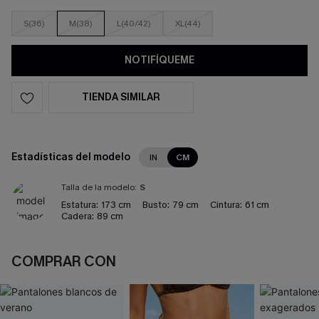
S(36)
M(38)
L(40/42)
XL(44)
NOTIFÍQUEME
TIENDA SIMILAR
Estadísticas del modelo
IN
CM
Talla de la modelo:
S
Estatura:
173 cm
Busto:
79 cm
Cintura:
61 cm
Cadera:
89 cm
COMPRAR CON