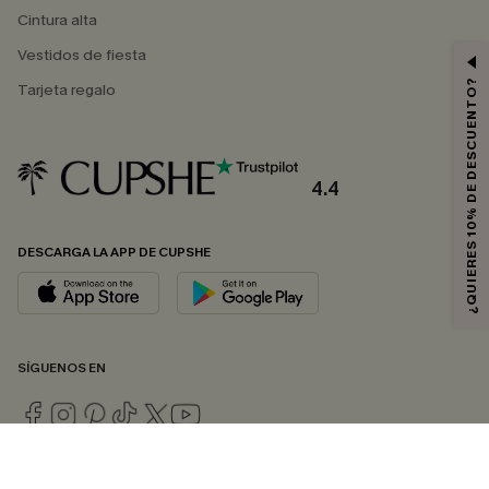
Cintura alta
Vestidos de fiesta
¿QUIERES 10% DE DESCUENTO?
Tarjeta regalo
4.4
DESCARGA LA APP DE CUPSHE
SÍGUENOS EN