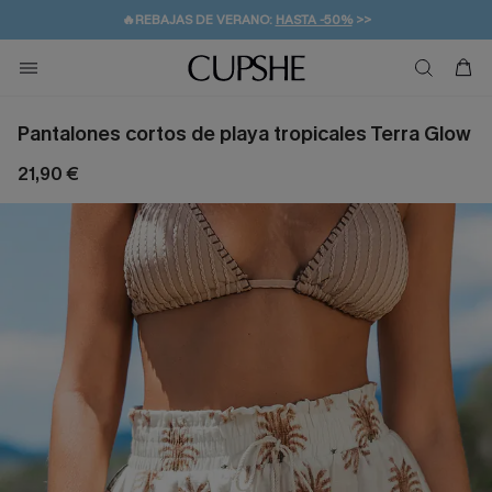
👒PROMOCIÓN DE VERANO:
-10% EN 2 VESTIDOS
>>
🚚ENVÍO GRATUITO A PARTIR DE 49 € >>
💌¡SUSCRIBIRSE & GANAR -10% EXTRA!
Pantalones cortos de playa tropicales Terra Glow
21,90 €